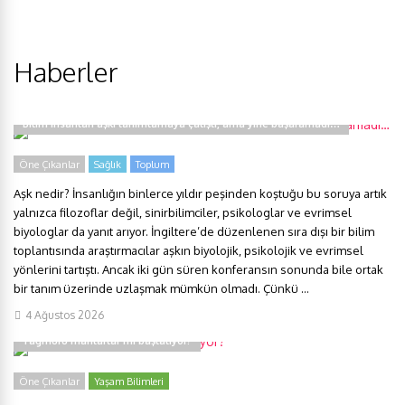
Haberler
Bilim insanları aşkı tanımlamaya çalıştı, ama yine başaramadı…
Öne Çıkanlar
Sağlık
Toplum
Aşk nedir? İnsanlığın binlerce yıldır peşinden koştuğu bu soruya artık
yalnızca filozoflar değil, sinirbilimciler, psikologlar ve evrimsel
biyologlar da yanıt arıyor. İngiltere’de düzenlenen sıra dışı bir bilim
toplantısında araştırmacılar aşkın biyolojik, psikolojik ve evrimsel
yönlerini tartıştı. Ancak iki gün süren konferansın sonunda bile ortak
bir tanım üzerinde uzlaşmak mümkün olmadı. Çünkü ...
4 Ağustos 2026
Yağmuru mantarlar mı başlatıyor?
Öne Çıkanlar
Yaşam Bilimleri