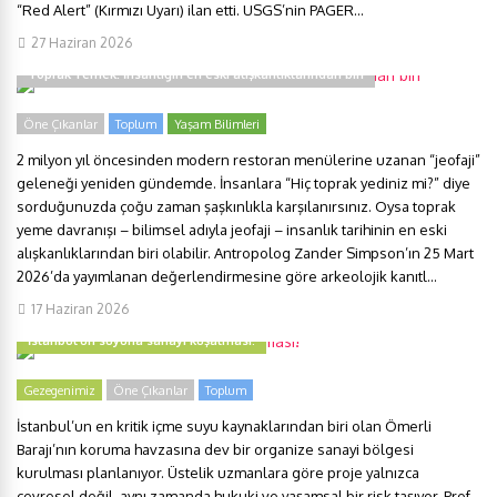
“Red Alert” (Kırmızı Uyarı) ilan etti. USGS’nin PAGER...
27 Haziran 2026
Toprak Yemek: İnsanlığın en eski alışkanlıklarından biri
Öne Çıkanlar
Toplum
Yaşam Bilimleri
2 milyon yıl öncesinden modern restoran menülerine uzanan “jeofaji”
geleneği yeniden gündemde. İnsanlara “Hiç toprak yediniz mi?” diye
sorduğunuzda çoğu zaman şaşkınlıkla karşılanırsınız. Oysa toprak
yeme davranışı – bilimsel adıyla jeofaji – insanlık tarihinin en eski
alışkanlıklarından biri olabilir. Antropolog Zander Simpson’ın 25 Mart
2026’da yayımlanan değerlendirmesine göre arkeolojik kanıtl...
17 Haziran 2026
İstanbul’un suyuna sanayi kuşatması!
Gezegenimiz
Öne Çıkanlar
Toplum
İstanbul’un en kritik içme suyu kaynaklarından biri olan Ömerli
Barajı’nın koruma havzasına dev bir organize sanayi bölgesi
kurulması planlanıyor. Üstelik uzmanlara göre proje yalnızca
çevresel değil, aynı zamanda hukuki ve yaşamsal bir risk taşıyor. Prof.