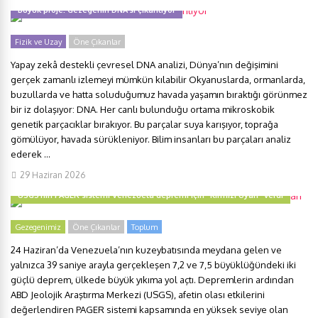
Büyük proje: Gezegenin DNA’sı çıkarılıyor
Fizik ve Uzay
Öne Çıkanlar
Yapay zekâ destekli çevresel DNA analizi, Dünya’nın değişimini
gerçek zamanlı izlemeyi mümkün kılabilir Okyanuslarda, ormanlarda,
buzullarda ve hatta soluduğumuz havada yaşamın bıraktığı görünmez
bir iz dolaşıyor: DNA. Her canlı bulunduğu ortama mikroskobik
genetik parçacıklar bırakıyor. Bu parçalar suya karışıyor, toprağa
gömülüyor, havada sürükleniyor. Bilim insanları bu parçaları analiz
ederek ...
29 Haziran 2026
USGS’nin PAGER sistemi Venezuela depremi için “Kırmızı Uyarı” verdi
Gezegenimiz
Öne Çıkanlar
Toplum
24 Haziran’da Venezuela’nın kuzeybatısında meydana gelen ve
yalnızca 39 saniye arayla gerçekleşen 7,2 ve 7,5 büyüklüğündeki iki
güçlü deprem, ülkede büyük yıkıma yol açtı. Depremlerin ardından
ABD Jeolojik Araştırma Merkezi (USGS), afetin olası etkilerini
değerlendiren PAGER sistemi kapsamında en yüksek seviye olan