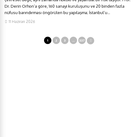
Dr. Derin Orhon’a göre, 160 sanayi kuruluşunu ve 20 binden fazla
nüfusu barındırması öngörülen bu yapılaşma; İstanbul’u...
11 Haziran 2026
1
2
3
…
337