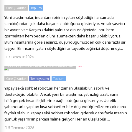
Öne Çıkanlar
Toplum
Yeni araştırmalar, insanların birinin yalan söylediğini anlamada
sanıldığından çok daha başarısız olduğunu gösteriyor. Ancak şaşırtıcı
bir ayrıntı var: Karşımızdakini yalnızca dinlediğimizde, onu hem
görmekten hem beden dilini izlemekten daha başarılı olabiliyoruz.
Bilim insanlarına göre sesimiz, düşündüğümüzden çok daha fazla sır
taşıyor. Bir insanın yalan söylediğini anlayabileceğimizi düşünmeyi...
7 Temmuz 2026
Yalnızlığın ilacı yapay zekâ mı, insan mı?
Öne Çıkanlar
Teknoyaşam
Toplum
Yapay zekâ sohbet robotları her zaman ulaşılabilir, sabırlı ve
destekleyici olabilir. Ancak yeni bir araştırma, yalnızlığı azaltmanın
hâlâ gerçek insan ilişkilerine bağlı olduğunu gösteriyor. Üstelik
yabancılarla yapılan kısa sohbetler bile düşündüğümüzden çok daha
faydalı olabilir. Yapay zekâ sohbet robotları giderek daha fazla insanın
günlük yaşamının parçası haline geliyor. Her an ulaşılabilir ...
5 Temmuz 2026