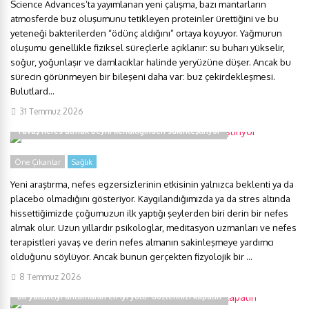
Science Advances’ta yayımlanan yeni çalışma, bazı mantarların
atmosferde buz oluşumunu tetikleyen proteinler ürettiğini ve bu
yeteneği bakterilerden “ödünç aldığını” ortaya koyuyor. Yağmurun
oluşumu genellikle fiziksel süreçlerle açıklanır: su buharı yükselir,
soğur, yoğunlaşır ve damlacıklar halinde yeryüzüne düşer. Ancak bu
sürecin görünmeyen bir bileşeni daha var: buz çekirdekleşmesi.
Bulutlard...
31 Temmuz 2026
Yavaş nefes almak beyni kendiliğinden sakinleştiriyor
Öne Çıkanlar
Sağlık
Yeni araştırma, nefes egzersizlerinin etkisinin yalnızca beklenti ya da
placebo olmadığını gösteriyor. Kaygılandığımızda ya da stres altında
hissettiğimizde çoğumuzun ilk yaptığı şeylerden biri derin bir nefes
almak olur. Uzun yıllardır psikologlar, meditasyon uzmanları ve nefes
terapistleri yavaş ve derin nefes almanın sakinleşmeye yardımcı
olduğunu söylüyor. Ancak bunun gerçekten fizyolojik bir ...
8 Temmuz 2026
Bir yalancıyı anlamanın en iyi yolu: Gözlerinizi kapatın