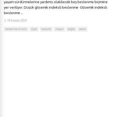
yaşam sürdürmelerine yardımcı olabilecek beş beslenme biçimine
yer veriliyor. Düşük glisemik indeksli beslenme Glisemik indeksli
beslenme ...
19 Kasım 2017
beslenme düzeni
diyet
hastalık
meyve
sağlık
sebze