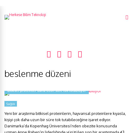
beslenme düzeni
Bitkisel proteinler daha uzun süre tok tutabiliyor
Sağlık
Yeni bir araştırma bitkisel proteinlerin, hayvansal proteinlere kıyasla,
kişiyi çok daha uzun bir süre tok tutabileceğine işaret ediyor.
Danimarka’da Kopenhag Üniversitesi’nden obezite konusunda
uzman Anne Raben’in liderliğinde yürütülen son bir araştırmada 43