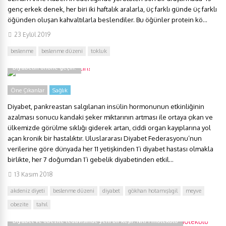
genç erkek denek, her biri iki haftalık aralarla, üç farklı günde üç farklı
öğünden oluşan kahvaltılarla beslendiler. Bu öğünler protein kö...
23 Eylül 2019
beslenme
beslenme düzeni
tokluk
Diyabetin önüne geçin!
Öne Çıkanlar
Sağlık
Diyabet, pankreastan salgılanan insülin hormonunun etkinliğinin
azalması sonucu kandaki şeker miktarının artması ile ortaya çıkan ve
ülkemizde görülme sıklığı giderek artan, ciddi organ kayıplarına yol
açan kronik bir hastalıktır. Uluslararası Diyabet Federasyonu’nun
verilerine göre dünyada her 11 yetişkinden 1’i diyabet hastası olmakla
birlikte, her 7 doğumdan 1’i gebelik diyabetinden etkil...
13 Kasım 2018
akdeniz diyeti
beslenme düzeni
diyabet
gökhan hotamışlıgil
meyve
obezite
tahıl
Diyabet ve obezite tedavisinde yeni bir keşif: NRF1 molekülü