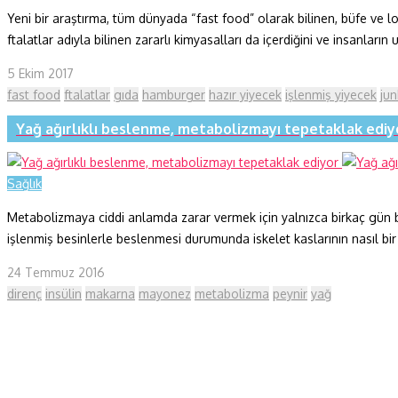
Yeni bir araştırma, tüm dünyada “fast food” olarak bilinen, büfe ve
ftalatlar adıyla bilinen zararlı kimyasalları da içerdiğini ve insanla
5 Ekim 2017
fast food
ftalatlar
gıda
hamburger
hazır yiyecek
işlenmiş yiyecek
jun
Yağ ağırlıklı beslenme, metabolizmayı tepetaklak ediy
Sağlık
Metabolizmaya ciddi anlamda zarar vermek için yalnızca birkaç gün b
işlenmiş besinlerle beslenmesi durumunda iskelet kaslarının nasıl bir 
24 Temmuz 2016
direnç
insülin
makarna
mayonez
metabolizma
peynir
yağ