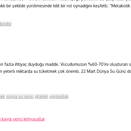
ı bir şekilde yürütmesinde kilit bir rol oynadığını keşfetti. “Metabolik
bezite
en fazla ihtiyaç duyduğu madde. Vücudumuzun %60-70’ini oluşturan su, 
in yeterli miktarda su tüketmek çok önemli. 22 Mart Dünya Su Günü d
mek
sünya su günü
vitamin
yorgunluk