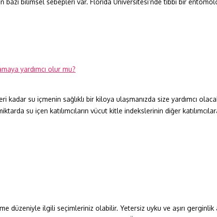
azı bilimsel sebepleri var. Florida Üniversitesi’nde tıbbi bir entomolo
teri kadar su içmenin sağlıklı bir kiloya ulaşmanızda size yardımcı olac
ktarda su içen katılımcıların vücut kitle indekslerinin diğer katılımcıl
e düzeniyle ilgili seçimleriniz olabilir. Yetersiz uyku ve aşırı gerginli