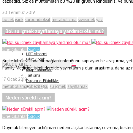
cezbedici. Siz de muhtemelen bu %20’lik grubun içindesiniz. Ve bunun b
Fizik ve Uzay
30 Temmuz 2019
böcek
ısırık
karbondioksit
metabolizma
sivrisinek
yaz
Gezegenimiz
Bol su içmek zayıflamaya yardımcı olur mu?
Teknoyaşam
Fazlası
Öne Çıkanlar
Sağlık
HBT Akademi
Bilim Çocuk
Su ile kilo arasında bir bağlantı olduğunu saptayan bir araştırma, ye
Soru ve Yanıt
Family Medicine isimli dergide yayımlanmış olan araştırma, daha az mi
Kitap Tanıtımları
Tartışma
17 Ocak 2019
Duyuru ve Etkinlikler
metabolizma
obezite
su
su içmek
zayıflamak
Konu Listesi
Neden sürekli açım?
Öne Çıkanlar
Sağlık
Doymak bilmeyen açlığınızın nedeni alışkanlıklarınız, çevreniz, beslenm