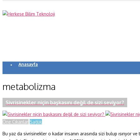
Anasayfa
Koronavirüs
metabolizma
Yazarlar
Makaleler
Sivrisinekler niçin başkasını değil de sizi seviyor?
Dergi Sayıları
Öne Çıkanlar
Sağlık
Yaşam Bilimleri
Bu yaz da sivrisinekler o kadar insanın arasında sizi bulup ısırıyor ve
Sağlık