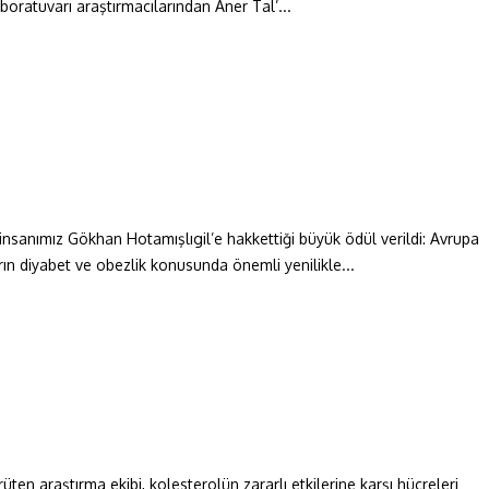
boratuvarı araştırmacılarından Aner Tal’...
nsanımız Gökhan Hotamışlıgil’e hakkettiği büyük ödül verildi: Avrupa
rın diyabet ve obezlik konusunda önemli yenilikle...
en araştırma ekibi, kolesterolün zararlı etkilerine karşı hücreleri