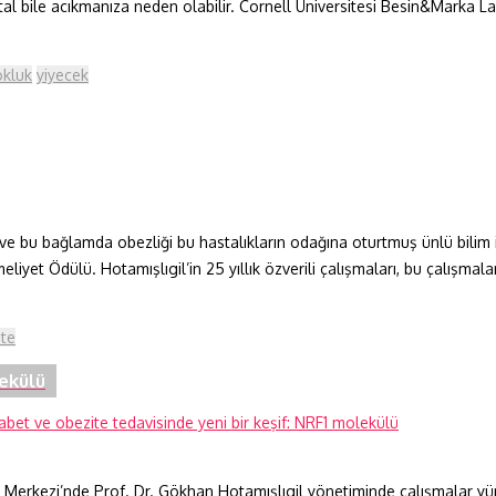
al bile acıkmanıza neden olabilir. Cornell Üniversitesi Besin&Marka La
okluk
yiyecek
ve bu bağlamda obezliği bu hastalıkların odağına oturtmuş ünlü bilim i
et Ödülü. Hotamışlıgil’in 25 yıllık özverili çalışmaları, bu çalışmala
ite
lekülü
Merkezi’nde Prof. Dr. Gökhan Hotamışlıgil yönetiminde çalışmalar yürüt