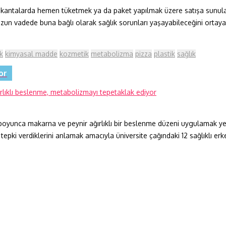
 lokantalarda hemen tüketmek ya da paket yapılmak üzere satışa sunulan
rın uzun vadede buna bağlı olarak sağlık sorunları yaşayabileceğini ort
k
kimyasal madde
kozmetik
metabolizma
pizza
plastik
sağlık
or
oyunca makarna ve peynir ağırlıklı bir beslenme düzeni uygulamak yete
tepki verdiklerini anlamak amacıyla üniversite çağındaki 12 sağlıklı erk