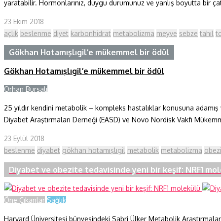
yaratabilir. Hormonlarınız, duygu durumunuz ve yanlış boyutta bir çat
23 Ekim 2018
açlık
beslenme
diyet
karbonhidrat
metabolizma
meyve
sebze
tahıl
t
Gökhan Hotamışlıgil’e mükemmel bir ödül
Gökhan Hotamışlıgil’e mükemmel bir ödül
Orhan Bursalı
25 yıldır kendini metabolik – kompleks hastalıklar konusuna adamış 
Diyabet Araştırmaları Derneği (EASD) ve Novo Nordisk Vakfı Mükemmeliy
23 Eylül 2018
beslenme
diyabet
gökhan hotamışlıgil
metabolik
metabolizma
obez
Diyabet ve obezite tedavisinde yeni bir keşif: NRF1 mo
Öne Çıkanlar
Sağlık
Harvard Üniversitesi bünyesindeki Sabri Ülker Metabolik Araştırmalar 