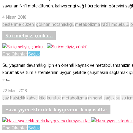
savunan Nrf1 molekülünün, kahverengi yağ hücrelerinin görevini sağlıkl
4 Nisan 2018
beslenme düzeni
gökhan hotamışlıgil
metabolizma
NRF1 molekülü
o
Su içmeliyiz, çünkü…
Öne Çıkanlar
Sağlık
Su, yaşamın devamlılığı için en önemli kaynak ve metabolizmamızın 
korumak ve tüm sistemlerinin uygun şekilde çalışmasını sağlamak iç
su...
22 Mart 2018
çay
halsizlik
kahve
kilo
kuruluk
metabolizma
mineral
sağlık
su
su iç
Hazır yiyeceklerdeki kaygı verici kimyasallar
Öne Çıkanlar
Sağlık