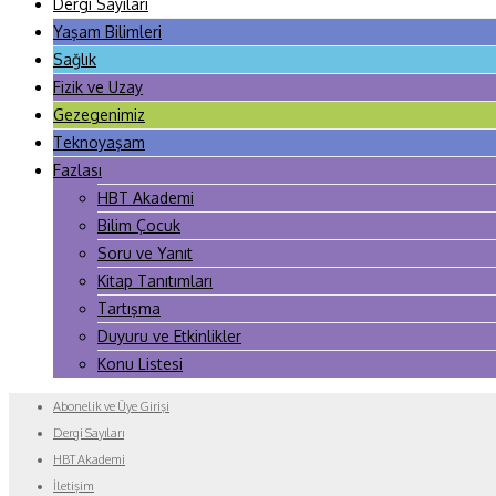
Dergi Sayıları
Yaşam Bilimleri
Sağlık
Fizik ve Uzay
Gezegenimiz
Teknoyaşam
Fazlası
HBT Akademi
Bilim Çocuk
Soru ve Yanıt
Kitap Tanıtımları
Tartışma
Duyuru ve Etkinlikler
Konu Listesi
Abonelik ve Üye Girişi
Dergi Sayıları
HBT Akademi
İletişim