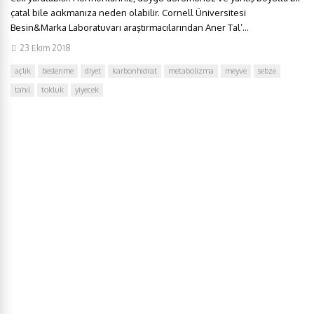
çatal bile acıkmanıza neden olabilir. Cornell Üniversitesi
Besin&Marka Laboratuvarı araştırmacılarından Aner Tal’...
23 Ekim 2018
açlık
beslenme
diyet
karbonhidrat
metabolizma
meyve
sebze
tahıl
tokluk
yiyecek