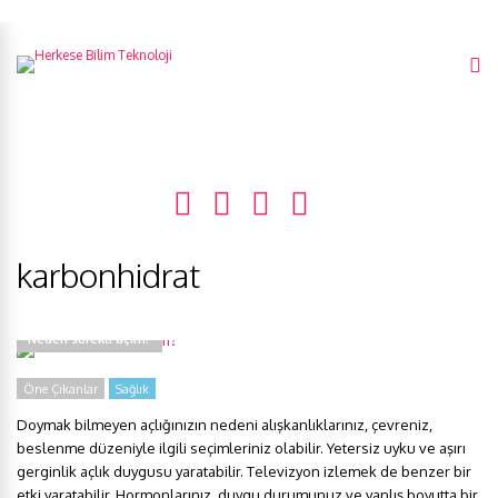
karbonhidrat
Neden sürekli açım?
Öne Çıkanlar
Sağlık
Doymak bilmeyen açlığınızın nedeni alışkanlıklarınız, çevreniz,
beslenme düzeniyle ilgili seçimleriniz olabilir. Yetersiz uyku ve aşırı
gerginlik açlık duygusu yaratabilir. Televizyon izlemek de benzer bir
etki yaratabilir. Hormonlarınız, duygu durumunuz ve yanlış boyutta bir