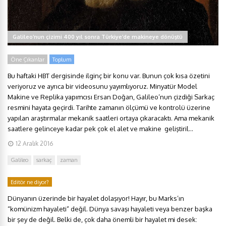
Galileo’nun çizimi 400 yıl sonra Türkiye’de makineye dönüştü
Öne Çıkanlar
Toplum
Bu haftaki HBT dergisinde ilginç bir konu var. Bunun çok kısa özetini
veriyoruz ve ayrıca bir videosunu yayımlıyoruz. Minyatür Model
Makine ve Replika yapımcısı Ersan Doğan, Galileo’nun çizdiği Sarkaç
resmini hayata geçirdi. Tarihte zamanın ölçümü ve kontrolü üzerine
yapılan araştırmalar mekanik saatleri ortaya çıkaracaktı. Ama mekanik
saatlere gelinceye kadar pek çok el alet ve makine geliştiril...
12 Aralık 2016
Galileo
sarkaç
zaman
Editör ne diyor?
Dünyanın üzerinde bir hayalet dolaşıyor! Hayır, bu Marks’ın
“komünizm hayaleti” değil. Dünya savaşı hayaleti veya benzer başka
bir şey de değil. Belki de, çok daha önemli bir hayalet mi desek: