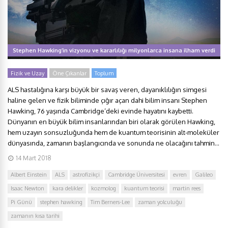
Stephen Hawking’in vizyonu ve kararlılığı milyonlarca insana ilham verdi
Fizik ve Uzay
Öne Çıkanlar
Toplum
ALS hastalığına karşı büyük bir savaş veren, dayanıklılığın simgesi
haline gelen ve fizik biliminde çığır açan dahi bilim insanı Stephen
Hawking, 76 yaşında Cambridge’deki evinde hayatını kaybetti.
Dünyanın en büyük bilim insanlarından biri olarak görülen Hawking,
hem uzayın sonsuzluğunda hem de kuantum teorisinin alt-moleküler
dünyasında, zamanın başlangıcında ve sonunda ne olacağını tahmin...
14 Mart 2018
Albert Einstein
ALS
astrofizikçi
Cambridge Üniversitesi
evren
Galileo
Isaac Newton
kara delikler
kozmolog
kuantum teorisi
martin rees
Pi Günü
stephen hawking
Tim Berners-Lee
zaman yolculuğu
zamanın kısa tarihi