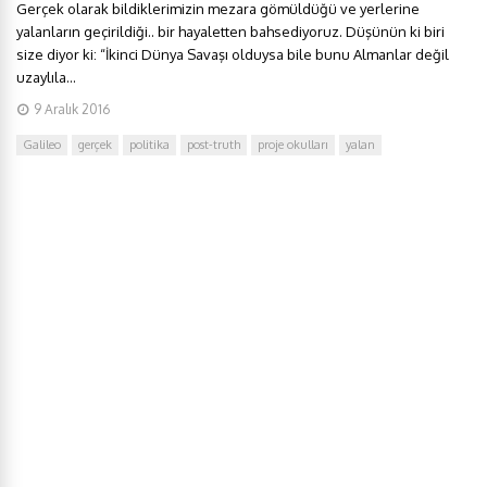
Gerçek olarak bildiklerimizin mezara gömüldüğü ve yerlerine
yalanların geçirildiği.. bir hayaletten bahsediyoruz. Düşünün ki biri
size diyor ki: “İkinci Dünya Savaşı olduysa bile bunu Almanlar değil
uzaylıla...
9 Aralık 2016
Galileo
gerçek
politika
post-truth
proje okulları
yalan