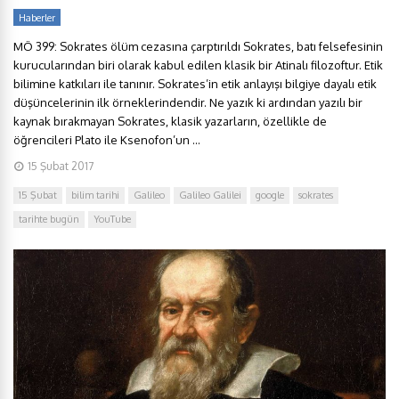
Haberler
MÖ 399: Sokrates ölüm cezasına çarptırıldı Sokrates, batı felsefesinin
kurucularından biri olarak kabul edilen klasik bir Atinalı filozoftur. Etik
bilimine katkıları ile tanınır. Sokrates’in etik anlayışı bilgiye dayalı etik
düşüncelerinin ilk örneklerindendir. Ne yazık ki ardından yazılı bir
kaynak bırakmayan Sokrates, klasik yazarların, özellikle de
öğrencileri Plato ile Ksenofon’un ...
15 Şubat 2017
15 Şubat
bilim tarihi
Galileo
Galileo Galilei
google
sokrates
tarihte bugün
YouTube