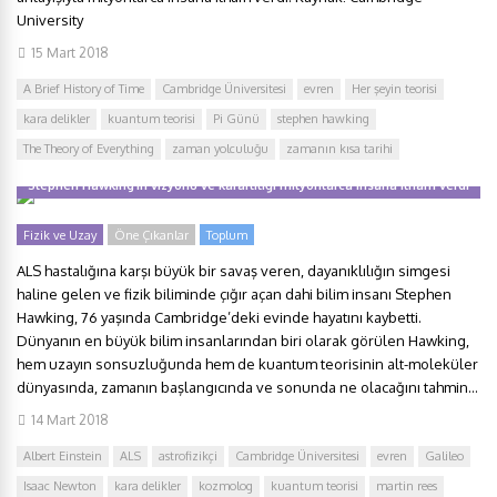
University
15 Mart 2018
A Brief History of Time
Cambridge Üniversitesi
evren
Her şeyin teorisi
kara delikler
kuantum teorisi
Pi Günü
stephen hawking
The Theory of Everything
zaman yolculuğu
zamanın kısa tarihi
Stephen Hawking’in vizyonu ve kararlılığı milyonlarca insana ilham verdi
Fizik ve Uzay
Öne Çıkanlar
Toplum
ALS hastalığına karşı büyük bir savaş veren, dayanıklılığın simgesi
haline gelen ve fizik biliminde çığır açan dahi bilim insanı Stephen
Hawking, 76 yaşında Cambridge’deki evinde hayatını kaybetti.
Dünyanın en büyük bilim insanlarından biri olarak görülen Hawking,
hem uzayın sonsuzluğunda hem de kuantum teorisinin alt-moleküler
dünyasında, zamanın başlangıcında ve sonunda ne olacağını tahmin...
14 Mart 2018
Albert Einstein
ALS
astrofizikçi
Cambridge Üniversitesi
evren
Galileo
Isaac Newton
kara delikler
kozmolog
kuantum teorisi
martin rees