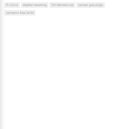
Pi Günü
stephen hawking
Tim Berners-Lee
zaman yolculuğu
zamanın kısa tarihi