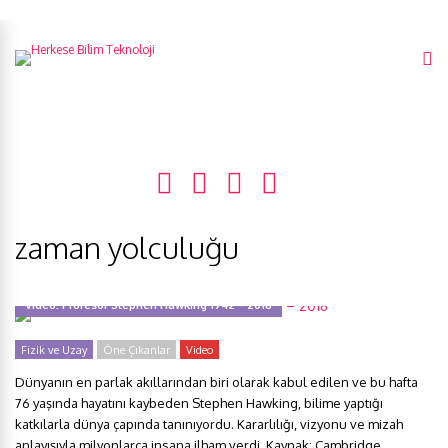
zaman yolculuğu
Video: Profesör Stephen Hawking 1942 – 2018
Fizik ve Uzay
Öne Çıkanlar
Video
Dünyanın en parlak akıllarından biri olarak kabul edilen ve bu hafta
76 yaşında hayatını kaybeden Stephen Hawking, bilime yaptığı
katkılarla dünya çapında tanınıyordu. Kararlılığı, vizyonu ve mizah
anlayışıyla milyonlarca insana ilham verdi. Kaynak: Cambridge