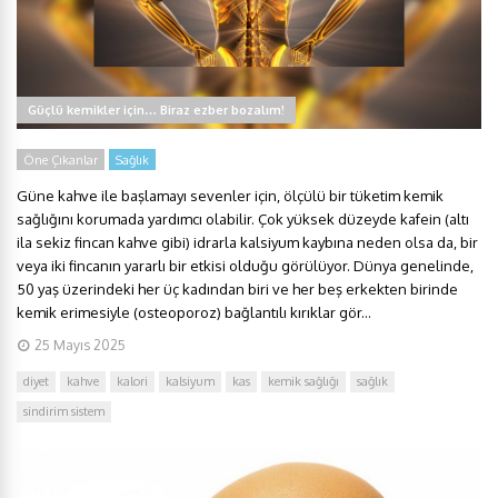
Güçlü kemikler için… Biraz ezber bozalım!
Öne Çıkanlar
Sağlık
Güne kahve ile başlamayı sevenler için, ölçülü bir tüketim kemik
sağlığını korumada yardımcı olabilir. Çok yüksek düzeyde kafein (altı
ila sekiz fincan kahve gibi) idrarla kalsiyum kaybına neden olsa da, bir
veya iki fincanın yararlı bir etkisi olduğu görülüyor. Dünya genelinde,
50 yaş üzerindeki her üç kadından biri ve her beş erkekten birinde
kemik erimesiyle (osteoporoz) bağlantılı kırıklar gör...
25 Mayıs 2025
diyet
kahve
kalori
kalsiyum
kas
kemik sağlığı
sağlık
sindirim sistem