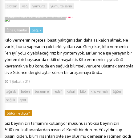
protein
yağ
yumurta
yumurta sarısı
Sağlıklı kilo vermenin en iyi yolu
Öne Çıkanlar
Sağlık
Kilo vermenin reçetesi basit: yaktığınızdan daha az kalori almak. Ne
var ki, bunu yapmanın çok farklı yolları var. Gerçekte, kilo vermenin
“en iyi” yolu diyebileceğimiz bir yöntem yok. Birilerinde işe yarayan bir
yöntem bir başkasında etkili olmayabilir. Kilo vermenin iç yüzünü
kavramak ve bu konuda en sağlıklı bilimsel verilere ulaşmak amacıyla
Live Science dergisi aylar süren bir araştırmaya önd...
1 Şubat 2017
ağırlık
beden
beslenme
hedef
kalori
kilo
kilo vermek
öğün
sağlık
spor
Editör ne diyor?
Siz beyninizin tamamını kullanıyor musunuz? Yoksa beyninizin
%10’unu kullananlardan mısınız? Komik bir durum. Yüzyıldır alıp
başını giden, bilim insanları öyle şey olur mu demesine rağmen ciddi