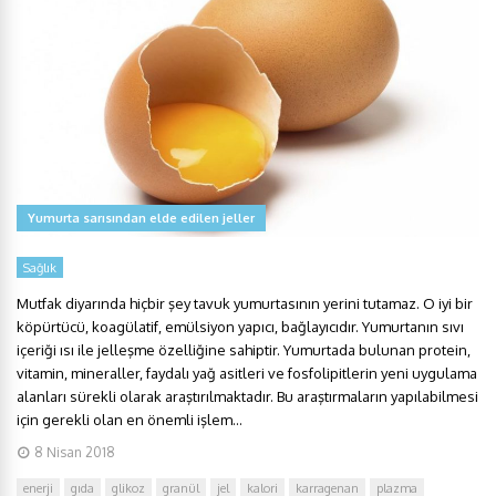
Yumurta sarısından elde edilen jeller
Sağlık
Mutfak diyarında hiçbir şey tavuk yumurtasının yerini tutamaz. O iyi bir
köpürtücü, koagülatif, emülsiyon yapıcı, bağlayıcıdır. Yumurtanın sıvı
içeriği ısı ile jelleşme özelliğine sahiptir. Yumurtada bulunan protein,
vitamin, mineraller, faydalı yağ asitleri ve fosfolipitlerin yeni uygulama
alanları sürekli olarak araştırılmaktadır. Bu araştırmaların yapılabilmesi
için gerekli olan en önemli işlem...
8 Nisan 2018
enerji
gıda
glikoz
granül
jel
kalori
karragenan
plazma