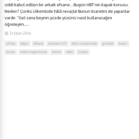
ciddi kabul edilen bir arkaik efsane… Bugün HBT’nin kapak konusu.
Neden? Çünkü ülkemizde hâlâ revaçta! Bunun ticaretini de yapanlar
vardır. “Gel sana beynin yüzde yüzünü nasıl kullanacağını
öğreteyim…...
21 Ekim 2016
afrika
beyin
efsane
endüstri 4.0
etkin kullanmak
gülmek
kalori
lozan
mikro organizma
nöron
odtü
türkçe