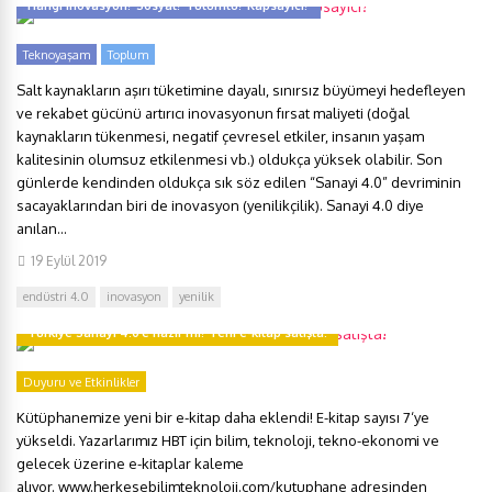
Hangi inovasyon? Sosyal? Tutumlu? Kapsayıcı?
Teknoyaşam
Toplum
Salt kaynakların aşırı tüketimine dayalı, sınırsız büyümeyi hedefleyen
ve rekabet gücünü artırıcı inovasyonun fırsat maliyeti (doğal
kaynakların tükenmesi, negatif çevresel etkiler, insanın yaşam
kalitesinin olumsuz etkilenmesi vb.) oldukça yüksek olabilir. Son
günlerde kendinden oldukça sık söz edilen “Sanayi 4.0” devriminin
sacayaklarından biri de inovasyon (yenilikçilik). Sanayi 4.0 diye
anılan...
19 Eylül 2019
endüstri 4.0
inovasyon
yenilik
Türkiye Sanayi 4.0’e hazır mı? Yeni e-kitap satışta!
Duyuru ve Etkinlikler
Kütüphanemize yeni bir e-kitap daha eklendi! E-kitap sayısı 7‘ye
yükseldi. Yazarlarımız HBT için bilim, teknoloji, tekno-ekonomi ve
gelecek üzerine e-kitaplar kaleme
alıyor. www.herkesebilimteknoloji.com/kutuphane adresinden