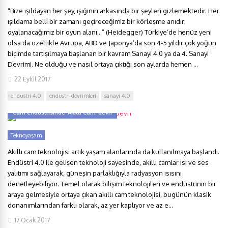
“Bize ışıldayan her şey, ışığının arkasında bir şeyleri gizlemektedir. Her
ışıldama belli bir zamanı geçireceğimiz bir körleşme anıdır;
oyalanacağımız bir oyun alanı…” (Heidegger) Türkiye’de henüz yeni
olsa da özellikle Avrupa, ABD ve Japonya’da son 4-5 yıldır çok yoğun
biçimde tartışılmaya başlanan bir kavram Sanayi 4.0 ya da 4. Sanayi
Devrimi. Ne olduğu ve nasıl ortaya çıktığı son aylarda hemen ...
22 Eylül 2017
endüstri 4.0
endüstri devrimleri
sanayi 4.0
Cam endüstrisinde ‘Akıllı Cam’ devri
Teknoyaşam
Akıllı cam teknolojisi artık yaşam alanlarında da kullanılmaya başlandı.
Endüstri 4.0 ile gelişen teknoloji sayesinde, akıllı camlar ısı ve ses
yalıtımı sağlayarak, güneşin parlaklığıyla radyasyon ısısını
denetleyebiliyor. Temel olarak bilişim teknolojileri ve endüstrinin bir
araya gelmesiyle ortaya çıkan akıllı cam teknolojisi, bugünün klasik
donanımlarından farklı olarak, az yer kaplıyor ve az e...
17 Ocak 2017