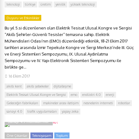
teknoloji
türkiye
üretim
yenilik
yüksek teknoloji
Duyuru ve Etkinlikler
Bu yıl 5.si düzenlenen olan Elektrik Tesisat Ulusal Kongre ve Sergisi
“Akıllı Şehirler-Güvenli Tesisler” temasına sahip. Elektrik
Mühendisleri Odası’nın (EMO) düzenlediği etkinlik, 18-21 Ekim 2017
tarihleri arasında İzmir Tepekule Kongre ve Sergi Merkezi’nde III. Güç
ve Enerji Sistemleri Sempozyumu, IX. Ulusal Aydınlatma
Sempozyumu ve IV. Yapı Elektronik Sistemleri Sempozyumu ile
birlikte ge...
16 Ekim 2017
akıllı kent
akıllı şebekeler
dijitalleşme
Elektrik Tesisat Ulusal Kongre ve Sergisi
emo
endüstri 4.0
enerji
Geleceğin fabrikaları
makineler arası iletişim
nesnelerin interneti
robotlar
sanayi 4.0
trafik uygulamaları
yapay zeka
Sanayi 4.5 mümkün mü?
Öne Çıkanlar
Teknoyaşam
Toplum