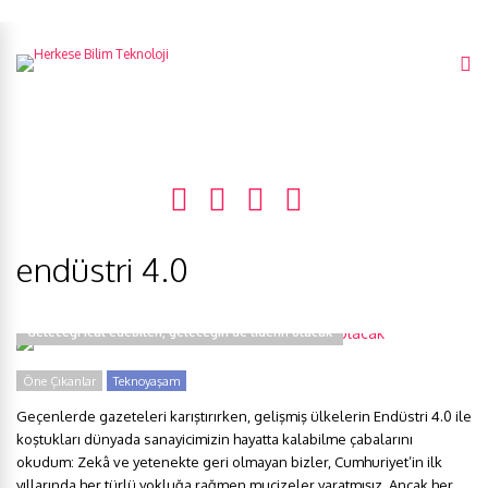
endüstri 4.0
Geleceği icat edebilen, geleceğin de liderin olacak
Öne Çıkanlar
Teknoyaşam
Geçenlerde gazeteleri karıştırırken, gelişmiş ülkelerin Endüstri 4.0 ile
koştukları dünyada sanayicimizin hayatta kalabilme çabalarını
okudum: Zekâ ve yetenekte geri olmayan bizler, Cumhuriyet’in ilk
yıllarında her türlü yokluğa rağmen mucizeler yaratmışız. Ancak her