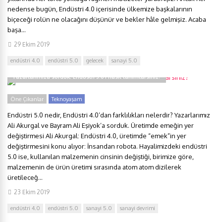
nedense bugün, Endüstri 4.0 içerisinde ülkemize başkalarının
biçeceği rolün ne olacağını düşünür ve bekler hâle gelmişiz. Acaba
başa...
29 Ekim 2019
endüstri 4.0
endüstri 5.0
gelecek
sanayi 5.0
Yazarlarımıza sorduk: Endüstri 5.0’ı nasıl tanımlarsınız?
Öne Çıkanlar
Teknoyaşam
Endüstri 5.0 nedir, Endüstri 4.0’dan farklılıkları nelerdir? Yazarlarımız
Ali Akurgal ve Bayram Ali Eşiyok’a sorduk. Üretimde emeğin yer
değiştirmesi Ali Akurgal: Endüstri 4.0, üretimde “emek”in yer
değiştirmesini konu alıyor: İnsandan robota. Hayalimizdeki endüstri
5.0 ise, kullanılan malzemenin cinsinin değiştiği, birimize göre,
malzemenin de ürün üretimi sırasında atom atom dizilerek
üretileceğ...
23 Ekim 2019
endüstri 4.0
endüstri 5.0
sanayi 5.0
sanayi devrimi