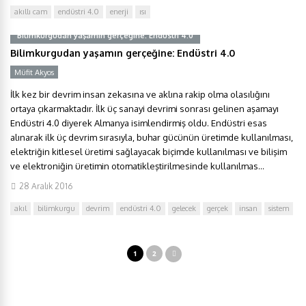
akıllı cam
endüstri 4.0
enerji
ısı
Bilimkurgudan yaşamın gerçeğine: Endüstri 4.0
Bilimkurgudan yaşamın gerçeğine: Endüstri 4.0
Müfit Akyos
İlk kez bir devrim insan zekasına ve aklına rakip olma olasılığını
ortaya çıkarmaktadır. İlk üç sanayi devrimi sonrası gelinen aşamayı
Endüstri 4.0 diyerek Almanya isimlendirmiş oldu. Endüstri esas
alınarak ilk üç devrim sırasıyla, buhar gücünün üretimde kullanılması,
elektriğin kitlesel üretimi sağlayacak biçimde kullanılması ve bilişim
ve elektroniğin üretimin otomatikleştirilmesinde kullanılmas...
28 Aralık 2016
akıl
bilimkurgu
devrim
endüstri 4.0
gelecek
gerçek
insan
sistem
1
2