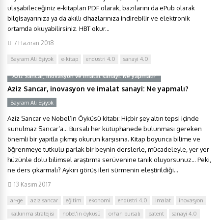
ulaşabileceğiniz e-kitapları PDF olarak, bazılarını da ePub olarak
bilgisayarınıza ya da akıllı cihazlarınıza indirebilir ve elektronik
ortamda okuyabilirsiniz. HBT okur...
7 Haziran 2018
Bayram Ali Eşiyok
e-kitap
endüstri 4.0
sanayi 4.0
Aziz Sancar, inovasyon ve imalat sanayi: Ne yapmalı?
Aziz Sancar, inovasyon ve imalat sanayi: Ne yapmalı?
Bayram Ali Eşiyok
Aziz Sancar ve Nobel’in Öyküsü kitabı: Hiçbir şey altın tepsi içinde
sunulmaz Sancar’a… Bursalı her kütüphanede bulunması gereken
önemli bir yapıtla çıkmış okurun karşısına. Kitap boyunca bilime ve
öğrenmeye tutkulu parlak bir beynin derslerle, mücadeleyle, yer yer
hüzünle dolu bilimsel araştırma serüvenine tanık oluyorsunuz… Peki,
ne ders çıkarmalı? Aykırı görüş ileri sürmenin eleştirildiği...
13 Kasım 2017
ar-ge
aziz sancar
eğitim
ekonomi
endüstri 4.0
imalat
inovasyon
kalkınma stratejisi
nobel'in öyküsü
orhan bursalı
patent
sanayi 4.0