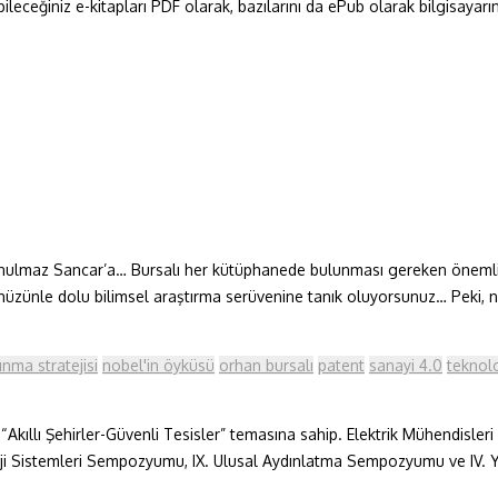
eğiniz e-kitapları PDF olarak, bazılarını da ePub olarak bilgisayarınıza
 sunulmaz Sancar’a… Bursalı her kütüphanede bulunması gereken önemli 
üzünle dolu bilimsel araştırma serüvenine tanık oluyorsunuz… Peki, ne de
ınma stratejisi
nobel'in öyküsü
orhan bursalı
patent
sanayi 4.0
teknolo
Akıllı Şehirler-Güvenli Tesisler” temasına sahip. Elektrik Mühendisleri O
rji Sistemleri Sempozyumu, IX. Ulusal Aydınlatma Sempozyumu ve IV. Ya