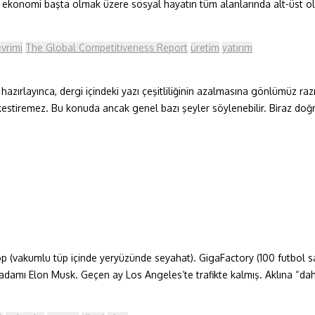
konomi başta olmak üzere sosyal hayatın tüm alanlarında alt-üst oluş
vrimi
The Global Competitiveness Report
üretim
yatırım
 hazırlayınca, dergi içindeki yazı çeşitliliğinin azalmasına gönlümüz raz
tiremez. Bu konuda ancak genel bazı şeyler söylenebilir. Biraz doğru ç
op (vakumlu tüp içinde yeryüzünde seyahat). GigaFactory (100 futbol s
işadamı Elon Musk. Geçen ay Los Angeles’te trafikte kalmış. Aklına “dahiy