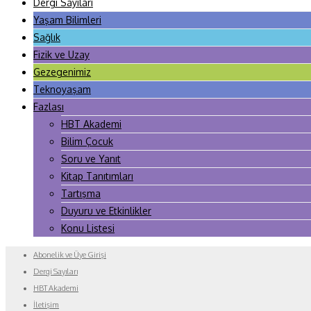
Dergi Sayıları
Yaşam Bilimleri
Sağlık
Fizik ve Uzay
Gezegenimiz
Teknoyaşam
Fazlası
HBT Akademi
Bilim Çocuk
Soru ve Yanıt
Kitap Tanıtımları
Tartışma
Duyuru ve Etkinlikler
Konu Listesi
Abonelik ve Üye Girişi
Dergi Sayıları
HBT Akademi
İletişim