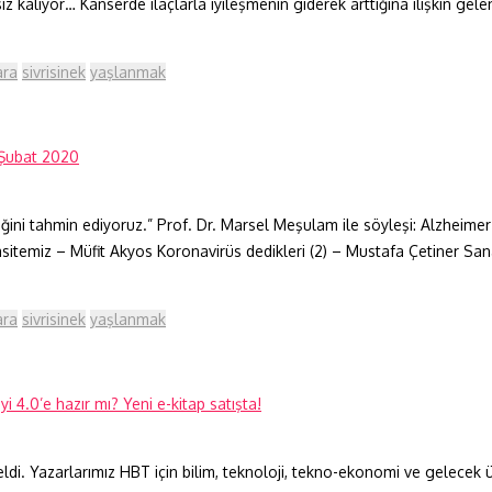
siz kalıyor… Kanserde ilaçlarla iyileşmenin giderek arttığına ilişkin gel
ara
sivrisinek
yaşlanmak
ğini tahmin ediyoruz.” Prof. Dr. Marsel Meşulam ile söyleşi: Alzheimer
itemiz – Müfit Akyos Koronavirüs dedikleri (2) – Mustafa Çetiner Sanayi 
ara
sivrisinek
yaşlanmak
eldi. Yazarlarımız HBT için bilim, teknoloji, tekno-ekonomi ve gelecek 