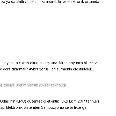
 ya da akıllı cihazlarınıza indirebilir ve elektronik ortamda
bir yapıtla çıkmış okurun karşısına. Kitap boyunca bilime ve
rs çıkarmalı? Aykırı görüş ileri sürmenin eleştirildiği...
ji
türkiye
üretim
yenilik
yüksek teknoloji
dası’nın (EMO) düzenlediği etkinlik, 18-21 Ekim 2017 tarihleri
pı Elektronik Sistemleri Sempozyumu ile birlikte ge...