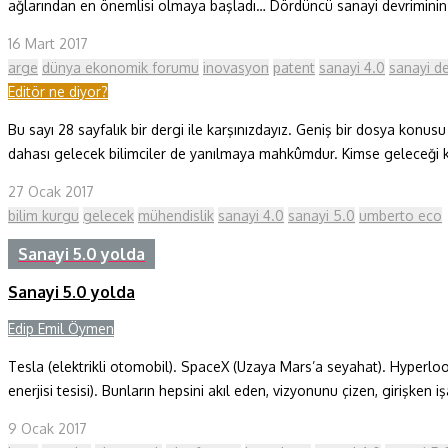
ağlarından en önemlisi olmaya başladı… Dördüncü sanayi devriminin e
16 Mart 2017
arge
dünya ekonomik forumu
inovasyon
patent
sanayi 4.0
sanayi de
Editör ne diyor?
Bu sayı 28 sayfalık bir dergi ile karşınızdayız. Geniş bir dosya konusu
dahası gelecek bilimciler de yanılmaya mahkûmdur. Kimse geleceği kes
27 Ocak 2017
bilim kurgu
gelecek
mühendislik
sanayi 4.0
sanayi 5.0
umberto eco
Sanayi 5.0 yolda
Sanayi 5.0 yolda
Edip Emil Öymen
Tesla (elektrikli otomobil). SpaceX (Uzaya Mars’a seyahat). Hyperlo
enerjisi tesisi). Bunların hepsini akıl eden, vizyonunu çizen, girişken 
9 Ocak 2017