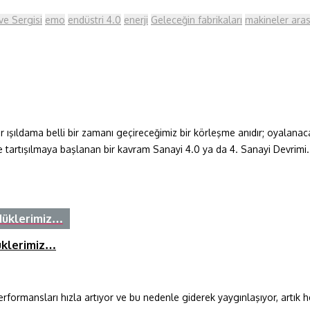
ve Sergisi
emo
endüstri 4.0
enerji
Geleceğin fabrikaları
makineler arası
 Her ışıldama belli bir zamanı geçireceğimiz bir körleşme anıdır; oyala
 tartışılmaya başlanan bir kavram Sanayi 4.0 ya da 4. Sanayi Devrimi. 
rdüklerimiz…
düklerimiz…
erformansları hızla artıyor ve bu nedenle giderek yaygınlaşıyor, artık h