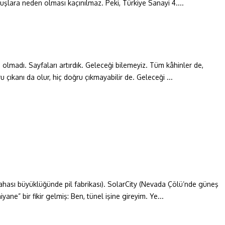
lara neden olması kaçınılmaz. Peki, Türkiye Sanayi 4....
ı olmadı. Sayfaları artırdık. Geleceği bilemeyiz. Tüm kâhinler de,
ıkanı da olur, hiç doğru çıkmayabilir de. Geleceği ...
ahası büyüklüğünde pil fabrikası). SolarCity (Nevada Çölü’nde güneş
ane” bir fikir gelmiş: Ben, tünel işine gireyim. Ye...