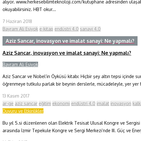
alıyor. www.herkesebilimteknoloji.com/kutuphane adresinden ulaşabilec
okuyabilirsiniz. HBT okur...
7 Haziran 2018
Bayram Ali Eşiyok
e-kitap
endüstri 4.0
sanayi 4.0
Aziz Sancar, inovasyon ve imalat sanayi: Ne yapmalı?
Aziz Sancar, inovasyon ve imalat sanayi: Ne yapmalı?
Bayram Ali Eşiyok
Aziz Sancar ve Nobel’in Öyküsü kitabı: Hiçbir şey altın tepsi içinde
öğrenmeye tutkulu parlak bir beynin derslerle, mücadeleyle, yer yer h
13 Kasım 2017
ar-ge
aziz sancar
eğitim
ekonomi
endüstri 4.0
imalat
inovasyon
kalk
Duyuru ve Etkinlikler
Bu yıl 5.si düzenlenen olan Elektrik Tesisat Ulusal Kongre ve Sergisi “
arasında İzmir Tepekule Kongre ve Sergi Merkezi’nde III. Güç ve Ene