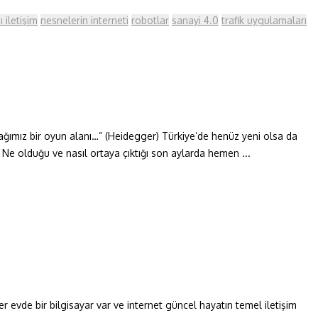
 iletişim
nesnelerin interneti
robotlar
sanayi 4.0
trafik uygulamaları
nacağımız bir oyun alanı…” (Heidegger) Türkiye’de henüz yeni olsa da
Ne olduğu ve nasıl ortaya çıktığı son aylarda hemen ...
er evde bir bilgisayar var ve internet güncel hayatın temel iletişim