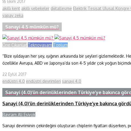
16 Ekim 2017
akıllı kent
akıllı şebekeler
dijitalleşme
Elektrik Tesisat Ulusal Kongre 
yapay zeka
Sanayi 4.5 mümkün mü?
Öne Çıkanlar
Teknoyaşam
Toplum
“Bize ışıldayan her şey, ışığının arkasında bir şeyleri gizlemektedir.
özellikle Avrupa, ABD ve Japonya’da son 4-5 yıldır çok yoğun biçimde
22 Eylül 2017
endüstri 4.0
endüstri devrimleri
sanayi 4.0
Sanayi (4.0)’ün derinliklerinden Türkiye’ye bakınca gö
Sanayi (4.0)’ün derinliklerinden Türkiye’ye bakınca gör
Bayram Ali Eşiyok
Sanayi devriminin çekirdeğini oluşturan chiplerin fiyatları düşerken, p