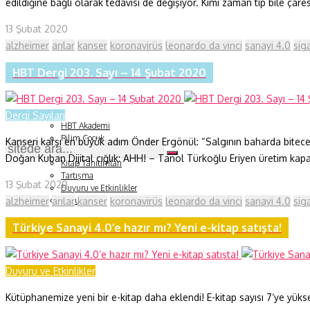
edildiğine bağlı olarak tedavisi de değişiyor. Kimi zaman tıp bile çare
Fizik ve Uzay
13 Şubat 2020
alzheimer
arılar
kanser
koronavirüs
leonardo da vinci
sanayi 4.0
sig
Gezegenimiz
HBT Dergi 203. Sayı – 14 Şubat 2020
Teknoyaşam
Fazlası
Dergi Sayıları
HBT Akademi
Bilim Çocuk
Kanseri karşı en büyük adım Önder Ergönül: “Salgının baharda bitece
Soru ve Yanıt
Doğan Kuban Dijital çığlık: AHH! – Tanol Türkoğlu Eriyen üretim kapas
Kitap Tanıtımları
Tartışma
13 Şubat 2020
Duyuru ve Etkinlikler
alzheimer
arılar
kanser
koronavirüs
leonardo da vinci
sanayi 4.0
sig
Konu Listesi
Türkiye Sanayi 4.0’e hazır mı? Yeni e-kitap satışta!
Duyuru ve Etkinlikler
Kütüphanemize yeni bir e-kitap daha eklendi! E-kitap sayısı 7‘ye yüks