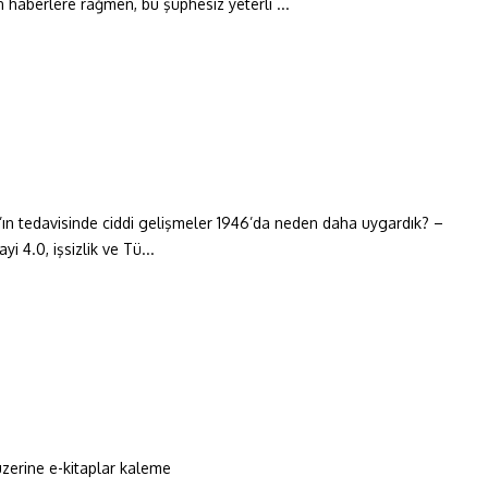
en haberlere rağmen, bu şüphesiz yeterli ...
’ın tedavisinde ciddi gelişmeler 1946’da neden daha uygardık? –
4.0, işsizlik ve Tü...
üzerine e-kitaplar kaleme