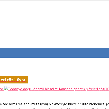
leri çözülüyor
mizde bozulmaların (mutasyon) birikmesiyle hücreler dizginlenemez şek