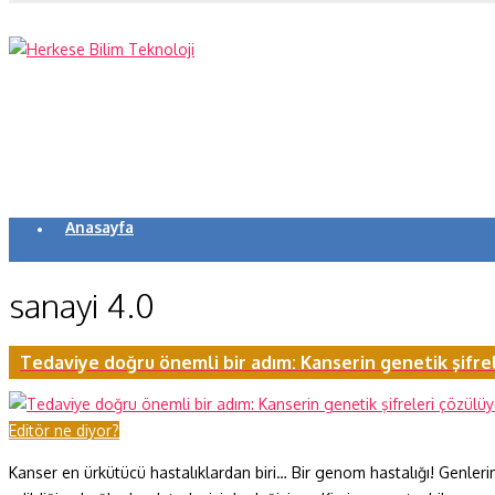
Anasayfa
Koronavirüs
sanayi 4.0
Yazarlar
Makaleler
Tedaviye doğru önemli bir adım: Kanserin genetik şifre
Dergi Sayıları
Editör ne diyor?
Yaşam Bilimleri
Kanser en ürkütücü hastalıklardan biri… Bir genom hastalığı! Genleri
Sağlık