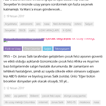
Sovyetler’in önünde uzay yarışını sürdürmek için fazla seçenek
kalmamıştı. Ya Mars’a insan gönderecek...
19 Nisan 2017
Aryabhata
astronomi
ısro
nasa
Neil Armstrong
rohini
Salyut
Sovyetler
SSCB
uydu
UZAY ARAÇLARI
X-IŞINI
Tarihte dört önemli olay: Çocuk felci aşısı, ilk uzay mekiği, uzaya çıkan ilk
insan ve internet bağlantısı
Fizik ve Uzay
Öne Çıkanlar
Sağlık
Teknoyaşam
1955 – Dr. Jonas Salk tarafından geliştirilen çocuk felci aşısının güvenli
ve etkili olduğu açıklandı Günümüzde çocuk felci Afrika ve Asya’nın
bazı bölgelerinde salgın hastalık durumunda. Bir zamanların en
tehlikeli hastalığının, şimdi az sayıda ülkede etkin olmasını sağlayan
kişi ABD’li doktor ve biyolog Jonas Salk (solda). Ünlü “Eğer bütün
böcekler dünyadan yok olacak olsaydı, 50 yıl...
12 Nisan 2017
ABD
aşı patenti
Bilkent
çocuk felci aşısı
dünya uzay partisi
ilk uzay mekiği Columbia
internet
Jonas Salk
MIG-15
moskova
nasa