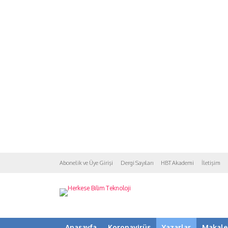
Abonelik ve Üye Girişi
Dergi Sayıları
HBT Akademi
İletişim
Anasayfa
Koronavirüs
Yazarlar
Makale