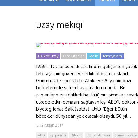
Tarihte dört önemli olay:
Çocuk felci aşısı, ilk uzay mekiği,
uzay mekiği
uzaya çıkan ilk insan ve
internet bağlantısı
Fizik ve Uzay
Öne Çıkanlar
Sağlık
Teknoyaşam
1955 – Dr. Jonas Salk tarafından geliştirilen çocuk
felci aşısının güvenli ve etkili olduğu açıklandı
Günümüzde çocuk felci Afrika ve Asya’nın bazı
bölgelerinde salgın hastalık durumunda. Bir
zamanların en tehlikeli hastalığının, şimdi az sayıd
ülkede etkin olmasını sağlayan kişi ABD’li doktor 
biyolog Jonas Salk (solda). Ünlü “Eğer bütün
böcekler dünyadan yok olacak olsaydı, 50 yıl...
12 Nisan 2017
ABD
aşı patenti
Bilkent
çocuk felci aşısı
dünya uzay par