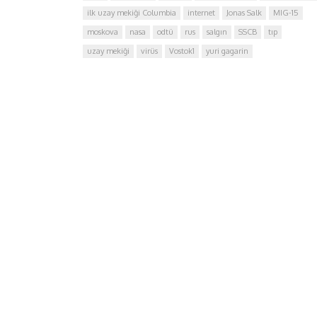
ilk uzay mekiği Columbia
internet
Jonas Salk
MIG-15
moskova
nasa
odtü
rus
salgın
SSCB
tıp
uzay mekiği
virüs
Vostok1
yuri gagarin