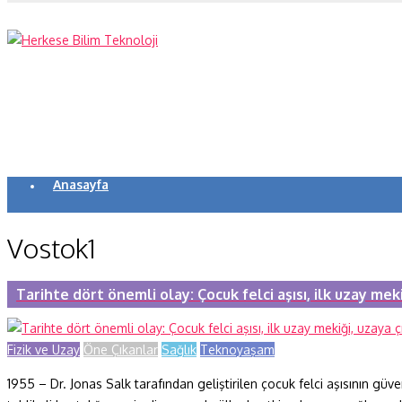
Anasayfa
Koronavirüs
Vostok1
Yazarlar
Makaleler
Tarihte dört önemli olay: Çocuk felci aşısı, ilk uzay mek
Dergi Sayıları
Fizik ve Uzay
Öne Çıkanlar
Sağlık
Teknoyaşam
Yaşam Bilimleri
1955 – Dr. Jonas Salk tarafından geliştirilen çocuk felci aşısının gü
Sağlık