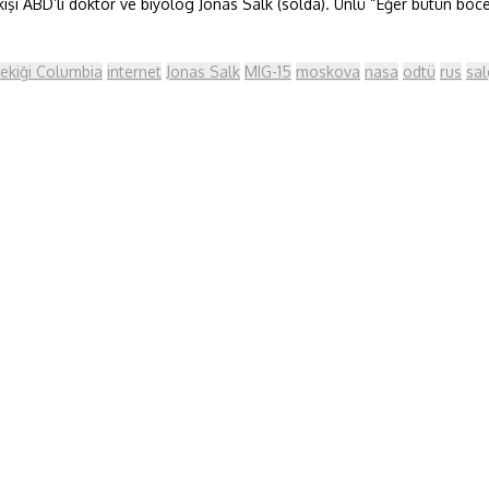
 kişi ABD’li doktor ve biyolog Jonas Salk (solda). Ünlü “Eğer bütün böc
mekiği Columbia
internet
Jonas Salk
MIG-15
moskova
nasa
odtü
rus
sal