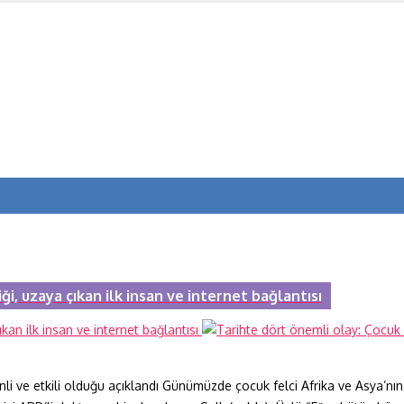
iği, uzaya çıkan ilk insan ve internet bağlantısı
venli ve etkili olduğu açıklandı Günümüzde çocuk felci Afrika ve Asya’n