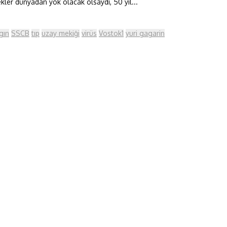
ekler dünyadan yok olacak olsaydı, 50 yıl...
gın
SSCB
tıp
uzay mekiği
virüs
Vostok1
yuri gagarin