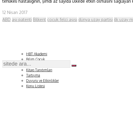
tehlikeli hastalığının, şimdi az sayıda ülkede etkin olmasını sağlayan
Fizik ve Uzay
12 Nisan 2017
ABD
aşı patenti
Bilkent
çocuk felci aşısı
dünya uzay partisi
ilk uzay 
Gezegenimiz
Teknoyaşam
Fazlası
HBT Akademi
Bilim Çocuk
Soru ve Yanıt
Kitap Tanıtımları
Tartışma
Duyuru ve Etkinlikler
Konu Listesi