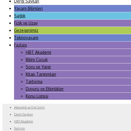
Dergi Sayıları
Yaşam Bilimleri
Sağlık
Fizik ve Uzay
Gezegenimiz
Teknoyaşam
Fazlası
HBT Akademi
Bilim Çocuk
Soru ve Yanıt
Kitap Tanıtımları
Tartışma
Duyuru ve Etkinlikler
Konu Listesi
Abonelik ve Üye Girişi
Dergi Sayıları
HBT Akademi
İletişim