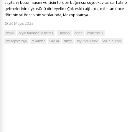
sayıların bulunmasını ve cisimlerden bağımsız soyut kavramlar haline
gelmelerinin öyküsünü dinleyelim. Çok eski çağlarda, milattan önce
dört bin yıl öncesinin sonlarında, Mezopotamya...
26 Mayıs 2023
beyin
beyin farkındalık haftası
Einstein
evren
matematik
mezopotamya
rakamlar
Sayılar
simge
soyut düşünce
yazının icadı