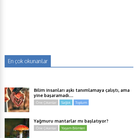
En çok okunanlar
Bilim insanları aşkı tanımlamaya çalıştı, ama
yine başaramadı…
Öne Çıkanlar
Sağlık
Toplum
Yağmuru mantarlar mı başlatıyor?
Öne Çıkanlar
Yaşam Bilimleri