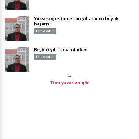
Yükseköğretimde son yılların en büyük
başarısı
Lale Akarun
Y
Beşinci yılı tamamlarken
Lale Akarun
Y
…
Tüm yazarları gör