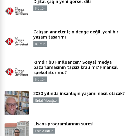
Dijital çağın yeni görsel dili
Kültür
Y
Çalışan anneler için denge değil, yeni bir
yaşam tasarımı
Kültür
Y
Kimdir bu Finfluencer? Sosyal medya
pazarlamasının taçsız kralı mı? Finansal
spekülatör mü?
Kültür
Y
2030 yılında insanlığın yaşamı nasıl olacak?
Erdal Musoğlu
Y
Lisans programlarının süresi
Lale Akarun
Y