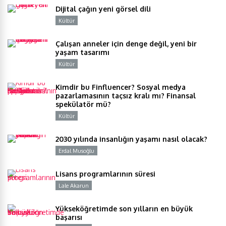
Dijital çağın yeni görsel dili
Kültür
Y
Çalışan anneler için denge değil, yeni bir
yaşam tasarımı
Kültür
Y
Kimdir bu Finfluencer? Sosyal medya
pazarlamasının taçsız kralı mı? Finansal
spekülatör mü?
Kültür
Y
2030 yılında insanlığın yaşamı nasıl olacak?
Erdal Musoğlu
Y
Lisans programlarının süresi
Lale Akarun
Y
Yükseköğretimde son yılların en büyük
başarısı