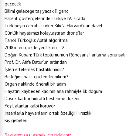
geçecek
Bilimi geleceğe taşıyacak 11 genç
Patent göstergelerinde Türkiye 19. sırada
Türk beyin cerrahı Türker Kılıç’a Harvard’dan davet
Günlük hayatımızı kolaylaştıran drone’lar
Tanol Türkoğlu: Aptal algoritma
2018’in en gözde yenilikleri – 2
Doğan Kuban: Türk toplumumun Rönesans’ı anlama sorunsalı
Prof. Dr. Afife Batur’un ardından
İşleri ertelemek hastalık mıdır?
Belleğimi nasıl güçlendirebilirim?
Organ naklinde önemli bir adım
Hayatını kaybeden kadının ana rahmiyle ilk doğum
Düşük karbonhidratlı beslenme düzeni
Yeşil alanlar kalbi koruyor
İnsanlarla hayvanların ortak özelliği: Hırsızlık
Kış gebeleri
Sayılarımıza ulaşmak için tıklayınız