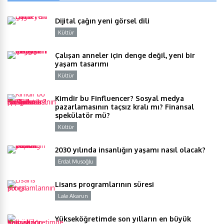
Dijital çağın yeni görsel dili
Kültür
Y
Çalışan anneler için denge değil, yeni bir
yaşam tasarımı
Kültür
Y
Kimdir bu Finfluencer? Sosyal medya
pazarlamasının taçsız kralı mı? Finansal
spekülatör mü?
Kültür
Y
2030 yılında insanlığın yaşamı nasıl olacak?
Erdal Musoğlu
Y
Lisans programlarının süresi
Lale Akarun
Y
Yükseköğretimde son yılların en büyük