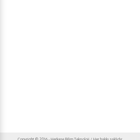
Copyright © 2016 - Herkese Bilim Teknoloji / Her hakkı saklıdır.