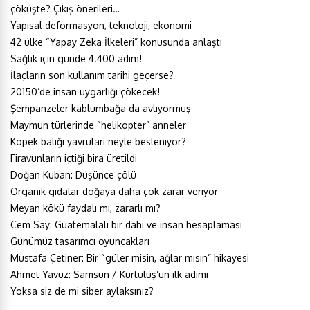
çöküşte? Çıkış önerileri…
Yapısal deformasyon, teknoloji, ekonomi
42 ülke “Yapay Zeka İlkeleri” konusunda anlaştı
Sağlık için günde 4.400 adım!
İlaçların son kullanım tarihi geçerse?
20150’de insan uygarlığı çökecek!
Şempanzeler kablumbağa da avlıyormuş
Maymun türlerinde “helikopter” anneler
Köpek balığı yavruları neyle besleniyor?
Firavunların içtiği bira üretildi
Doğan Kuban: Düşünce çölü
Organik gıdalar doğaya daha çok zarar veriyor
Meyan kökü faydalı mı, zararlı mı?
Cem Say: Guatemalalı bir dahi ve insan hesaplaması
Günümüz tasarımcı oyuncakları
Mustafa Çetiner: Bir “güler misin, ağlar mısın” hikayesi
Ahmet Yavuz: Samsun / Kurtuluş’un ilk adımı
Yoksa siz de mi siber aylaksınız?