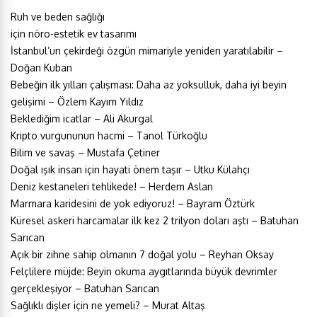
Ruh ve beden sağlığı
için nöro-estetik ev tasarımı
İstanbul’un çekirdeği özgün mimariyle yeniden yaratılabilir –
Doğan Kuban
Bebeğin ilk yılları çalışması: Daha az yoksulluk, daha iyi beyin
gelişimi – Özlem Kayım Yıldız
Beklediğim icatlar – Ali Akurgal
Kripto vurgununun hacmi – Tanol Türkoğlu
Bilim ve savaş – Mustafa Çetiner
Doğal ışık insan için hayati önem taşır – Utku Külahçı
Deniz kestaneleri tehlikede! – Herdem Aslan
Marmara karidesini de yok ediyoruz! – Bayram Öztürk
Küresel askeri harcamalar ilk kez 2 trilyon doları aştı – Batuhan
Sarıcan
Açık bir zihne sahip olmanın 7 doğal yolu – Reyhan Oksay
Felçlilere müjde: Beyin okuma aygıtlarında büyük devrimler
gerçekleşiyor – Batuhan Sarıcan
Sağlıklı dişler için ne yemeli? – Murat Altaş