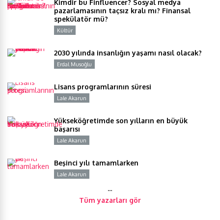
Kimdir bu Finfluencer? Sosyal medya
pazarlamasının taçsız kralı mı? Finansal
spekülatör mü?
Kültür
Y
2030 yılında insanlığın yaşamı nasıl olacak?
Erdal Musoğlu
Y
Lisans programlarının süresi
Lale Akarun
Y
Yükseköğretimde son yılların en büyük
başarısı
Lale Akarun
Y
Beşinci yılı tamamlarken
Lale Akarun
Y
…
Tüm yazarları gör