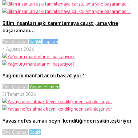
Bilim insanları aşkı tanımlamaya çalıştı, ama yine
başaramadı…
Öne Çıkanlar
Sağlık
Toplum
4 Ağustos 2026
Yağmuru mantarlar mı başlatıyor?
Öne Çıkanlar
Yaşam Bilimleri
31 Temmuz 2026
Yavaş nefes almak beyni kendiliğinden sakinleştiriyor
Öne Çıkanlar
Sağlık