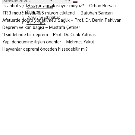
Soru ve Yanıt
İstanbul ve TR’yi kurtarmak istiyor muyuz? – Orhan Bursalı
Kitap Tanıtımları
Tartışma
TR 3 metre kaydı, 13,5 milyon etkilendi – Batuhan Sarıcan
Duyuru ve Etkinlikler
Afetlerde doğru yönetilmeli: Sağlık – Prof. Dr. Berrin Pehlivan
Konu Listesi
Deprem ve kan bağışı – Mustafa Çetiner
11 şiddetinde bir deprem – Prof. Dr. Cenk Yaltırak
Yapı denetimine ilişkin öneriler – Mehmet Yakut
Hayvanlar depremi önceden hissedebilir mi?