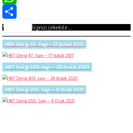
WhatsApp
Share
İlginizi çekebilir...
HBT Dergi 47. Sayı – 17 Şubat 2017
HBT Dergi 403. sayı – 28 Aralık 2023
HBT Dergi 250. Sayı – 8 Ocak 2021