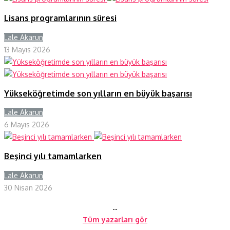
Lisans programlarının süresi
Lale Akarun
Y
13 Mayıs 2026
Yükseköğretimde son yılların en büyük başarısı
Lale Akarun
Y
6 Mayıs 2026
Beşinci yılı tamamlarken
Lale Akarun
Y
30 Nisan 2026
…
Tüm yazarları gör