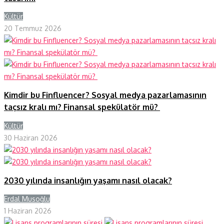
Kültür
Y
20 Temmuz 2026
Kimdir bu Finfluencer? Sosyal medya pazarlamasının
taçsız kralı mı? Finansal spekülatör mü?
Kültür
Y
30 Haziran 2026
2030 yılında insanlığın yaşamı nasıl olacak?
Erdal Musoğlu
Y
1 Haziran 2026