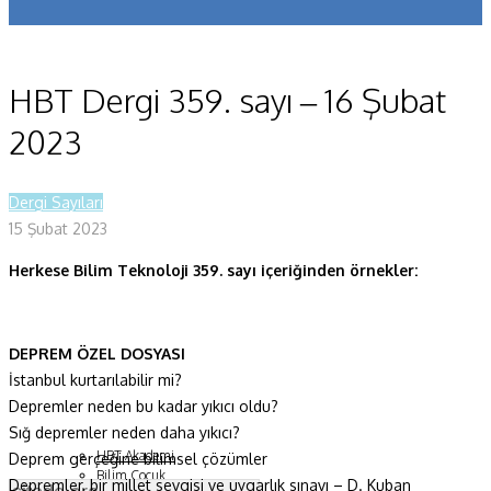
Koronavirüs
Yazarlar
HBT Dergi 359. sayı – 16 Şubat
Makaleler
2023
Dergi Sayıları
Dergi Sayıları
Yaşam Bilimleri
15 Şubat 2023
Sağlık
Herkese Bilim Teknoloji 359. sayı içeriğinden örnekler:
Fizik ve Uzay
Gezegenimiz
DEPREM ÖZEL DOSYASI
İstanbul kurtarılabilir mi?
Teknoyaşam
Depremler neden bu kadar yıkıcı oldu?
Fazlası
Sığ depremler neden daha yıkıcı?
HBT Akademi
Deprem gerçeğine bilimsel çözümler
Bilim Çocuk
Depremler, bir millet sevgisi ve uygarlık sınavı – D. Kuban