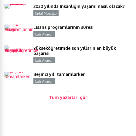
2030 yılında insanlığın yaşamı nasıl olacak?
Erdal Musoğlu
Y
Lisans programlarının süresi
Lale Akarun
Y
Yükseköğretimde son yılların en büyük
başarısı
Lale Akarun
Y
Beşinci yılı tamamlarken
Lale Akarun
Y
…
Tüm yazarları gör