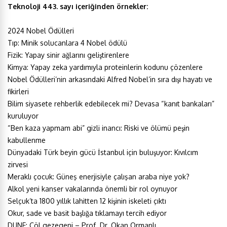
Teknoloji 443. sayı içeriğinden örnekler:
2024 Nobel Ödülleri
Tıp: Minik solucanlara 4 Nobel ödülü
Fizik: Yapay sinir ağlarını geliştirenlere
Kimya: Yapay zeka yardımıyla proteinlerin kodunu çözenlere
Nobel Ödülleri’nin arkasındaki Alfred Nobel’in sıra dışı hayatı ve
fikirleri
Bilim siyasete rehberlik edebilecek mi? Devasa “kanıt bankaları”
kuruluyor
“Ben kaza yapmam abi” gizli inancı: Riski ve ölümü peşin
kabullenme
Dünyadaki Türk beyin gücü İstanbul için buluşuyor: Kıvılcım
zirvesi
Meraklı çocuk: Güneş enerjisiyle çalışan araba niye yok?
Alkol yeni kanser vakalarında önemli bir rol oynuyor
Selçuk’ta 1800 yıllık lahitten 12 kişinin iskeleti çıktı
Okur, sade ve basit başlığa tıklamayı tercih ediyor
DUNE: Çöl gezegeni – Prof. Dr. Okan Ormanlı