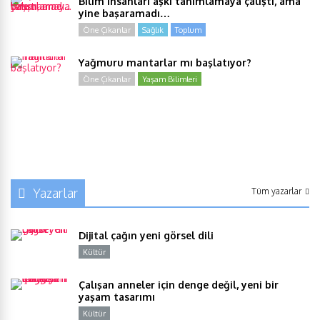
Bilim insanları aşkı tanımlamaya çalıştı, ama
yine başaramadı…
Öne Çıkanlar
Sağlık
Toplum
Yağmuru mantarlar mı başlatıyor?
Öne Çıkanlar
Yaşam Bilimleri
Yazarlar
Tüm yazarlar
Dijital çağın yeni görsel dili
Kültür
Y
Çalışan anneler için denge değil, yeni bir
yaşam tasarımı
Kültür
Y