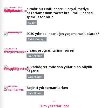
Kimdir bu Finfluencer? Sosyal medya
pazarlamasının taçsız kralı mı? Finansal
spekülatör mü?
Kültür
Y
2030 yılında insanlığın yaşamı nasıl olacak?
Erdal Musoğlu
Y
Lisans programlarının süresi
Lale Akarun
Y
Yükseköğretimde son yılların en büyük
başarısı
Lale Akarun
Y
Beşinci yılı tamamlarken
Lale Akarun
Y
…
Tüm yazarları gör