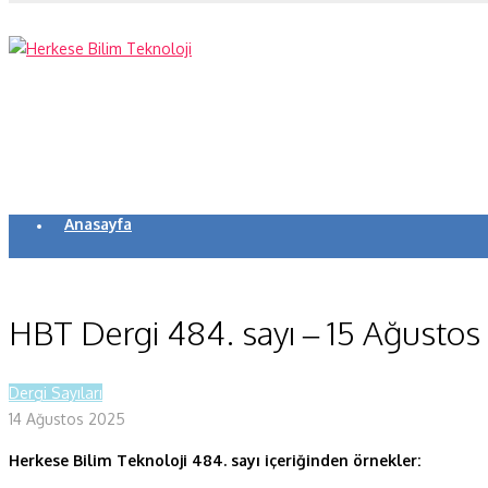
Anasayfa
Koronavirüs
Yazarlar
HBT Dergi 484. sayı – 15 Ağustos
Makaleler
Dergi Sayıları
Dergi Sayıları
14 Ağustos 2025
Yaşam Bilimleri
Herkese Bilim Teknoloji 484. sayı içeriğinden örnekler:
Sağlık