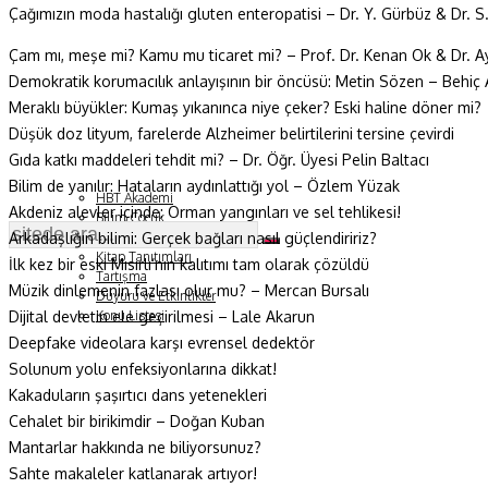
Çağımızın moda hastalığı gluten enteropatisi – Dr. Y. Gürbüz & Dr. S
Fizik ve Uzay
Çam mı, meşe mi? Kamu mu ticaret mi? – Prof. Dr. Kenan Ok & Dr. Ay
Demokratik korumacılık anlayışının bir öncüsü: Metin Sözen – Behiç 
Gezegenimiz
Meraklı büyükler: Kumaş yıkanınca niye çeker? Eski haline döner mi?
Teknoyaşam
Düşük doz lityum, farelerde Alzheimer belirtilerini t
ersine çevirdi
Gıda katkı maddeleri tehdit mi? – Dr. Öğr. Üyesi Pelin Baltacı
Fazlası
Bilim de yanılır: Hataların aydınlattığı yol – Özlem Yüzak
HBT Akademi
Akdeniz alevler içinde: Orman yangınları ve sel tehlikesi!
Bilim Çocuk
Arkadaşlığın bilimi: Gerçek bağları nasıl güçlendiririz?
Soru ve Yanıt
Kitap Tanıtımları
İlk kez bir eski Mısırlı’nın kalıtımı tam olarak çözüldü
Tartışma
Müzik dinlemenin fazlası olur mu? – Mercan Bursalı
Duyuru ve Etkinlikler
Dijital devletin ele geçirilmesi – Lale Akarun
Konu Listesi
Deepfake videolara karşı e
vrensel dedektör
Solunum yolu enfeksiyonlarına dikkat!
Kakaduların şaşırtıcı dans yetenekleri
Cehalet bir birikimdir – Doğan Kuban
Mantarlar hakkında ne biliyorsunuz?
Sahte makaleler katlanarak artıyor!