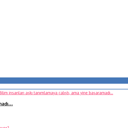
amadı…