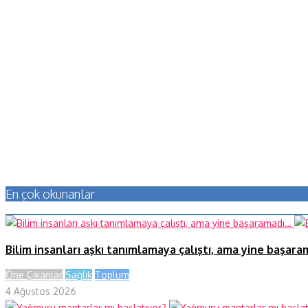
En çok okunanlar
Bilim insanları aşkı tanımlamaya çalıştı, ama yine başar
Öne Çıkanlar
Sağlık
Toplum
4 Ağustos 2026