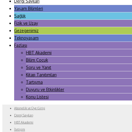
Dergi Sayıları
Yaşam Bilimleri
Sağlık
Fizik ve Uzay
Gezegenimiz
Teknoyaşam
Fazlası
HBT Akademi
Bilim Çocuk
Soru ve Yanıt
Kitap Tanıtımları
Tartışma
Duyuru ve Etkinlikler
Konu Listesi
Abonelik ve Üye Girişi
Dergi Sayıları
HBT Akademi
İletişim