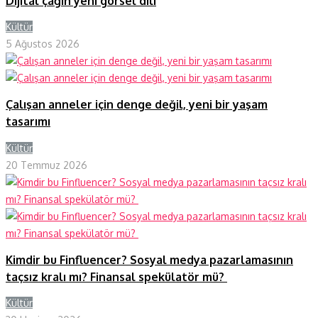
Dijital çağın yeni görsel dili
Kültür
Y
5 Ağustos 2026
Çalışan anneler için denge değil, yeni bir yaşam
tasarımı
Kültür
Y
20 Temmuz 2026
Kimdir bu Finfluencer? Sosyal medya pazarlamasının
taçsız kralı mı? Finansal spekülatör mü?
Kültür
Y