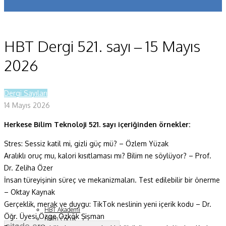
Koronavirüs
Yazarlar
HBT Dergi 521. sayı – 15 Mayıs
Makaleler
2026
Dergi Sayıları
Dergi Sayıları
Yaşam Bilimleri
14 Mayıs 2026
Sağlık
Herkese Bilim Teknoloji 521. sayı içeriğinden örnekler:
Fizik ve Uzay
Stres: Sessiz katil mi, gizli güç mü? – Özlem Yüzak
Aralıklı oruç mu, kalori kısıtlaması mı? Bilim ne söylüyor? – Prof.
Gezegenimiz
Dr. Zeliha Özer
Teknoyaşam
İnsan türeyişinin süreç ve mekanizmaları. Test edilebilir bir önerme
– Oktay Kaynak
Fazlası
Gerçeklik, merak ve duygu: TikTok neslinin yeni içerik kodu – Dr.
HBT Akademi
Öğr. Üyesi Özge Özkök Şişman
Bilim Çocuk