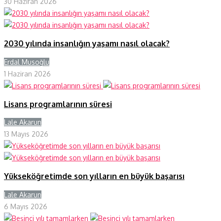
30 Haziran 2026
2030 yılında insanlığın yaşamı nasıl olacak?
Erdal Musoğlu
Y
1 Haziran 2026
Lisans programlarının süresi
Lale Akarun
Y
13 Mayıs 2026
Yükseköğretimde son yılların en büyük başarısı
Lale Akarun
Y
6 Mayıs 2026