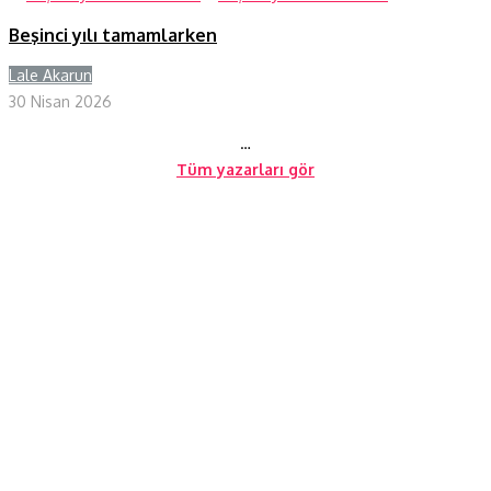
Beşinci yılı tamamlarken
Lale Akarun
Y
30 Nisan 2026
…
Tüm yazarları gör