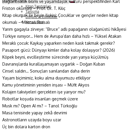
B
ağlantısallık bilimi ve yaşamdaşlık kültürü perspektifinden Karl
Soru ve Yanıt
Kitap Tanıtımları
Friston okuması – Prof. Dr. T. Kılıç
Tartışma
Kitap okumak ile beyin ilişkisi: Çocuklar ve gençler neden kitap
Duyuru ve Etkinlikler
okumalı – Mercan Bursalı
Konu Listesi
Yarım gagayla zirveye: “Bruce” adlı papağanın olağanüstü hikâyesi
Türkiye ısınıyor… Hem de Avrupa’dan daha hızlı – Yüksel Atakan
Meraklı çocuk: Kaykay yaparken neden kask takmak gerekir?
Pasaport gücü: Dünyayı kimler daha kolay dolaşıyor? (2026)
Köpek beyni, evcilleştirme sürecinde yarı yarıya küçülmüş
Davranışlarda kurallaşamayan uygarlık – Doğan Kuban
Cinsel saldırı… Sonuçları sanılandan daha derin
Yaşam biçimimiz, koku alma duyumuzu etkiliyor
Kamu yönetiminin yeniden inşası – Müfit Akyos
Kolajen takviyeleri gerçekten işe yarıyor mu?
Robotlar koşuda insanları geçmek üzere
Musk mı? Open AI mı? – Tanol Türkoğlu
Masa tenisinde yapay zekâ devrimi
Astronotların uzayda boyu uzar
Üç bin dolara karton dron