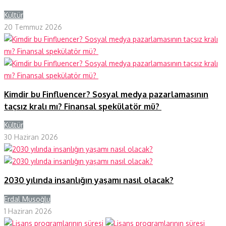
Kültür
Y
20 Temmuz 2026
Kimdir bu Finfluencer? Sosyal medya pazarlamasının
taçsız kralı mı? Finansal spekülatör mü?
Kültür
Y
30 Haziran 2026
2030 yılında insanlığın yaşamı nasıl olacak?
Erdal Musoğlu
Y
1 Haziran 2026