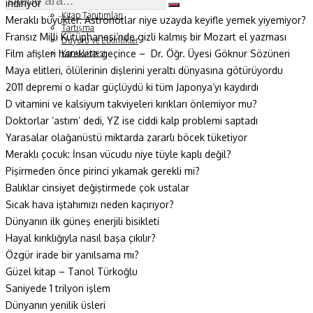
indiriyor
Soru ve Yanıt
Kitap Tanıtımları
Meraklı büyükler: Astronotlar niye uzayda keyifle yemek yiyemiyor?
Tartışma
Fransız Milli Kütüphanesi’nde gizli kalmış bir Mozart el yazması
Duyuru ve Etkinlikler
Film afişleri harekete geçince – Dr. Öğr. Üyesi Göknur Sözüneri
Konu Listesi
Maya elitleri, ölülerinin dişlerini yeraltı dünyasına götürüyordu
2011 depremi o kadar güçlüydü ki tüm Japonya’yı kaydırdı
D vitamini ve kalsiyum takviyeleri kırıkları önlemiyor mu?
Doktorlar ‘astım’ dedi, YZ ise ciddi kalp problemi saptadı
Yarasalar olağanüstü miktarda zararlı böcek tüketiyor
Meraklı çocuk: İnsan vücudu niye tüyle kaplı değil?
Pişirmeden önce pirinci yıkamak gerekli mi?
Balıklar cinsiyet değiştirmede çok ustalar
S
ıcak hava iştahımızı neden kaçırıyor?
Dünyanın ilk güneş enerjili bisikleti
Hayal kırıklığıyla nasıl başa çıkılır?
Özgür irade bir yanılsama mı?
Güzel kitap – Tanol Türkoğlu
Saniyede 1 trilyon işlem
Dünyanın yenilik üsleri