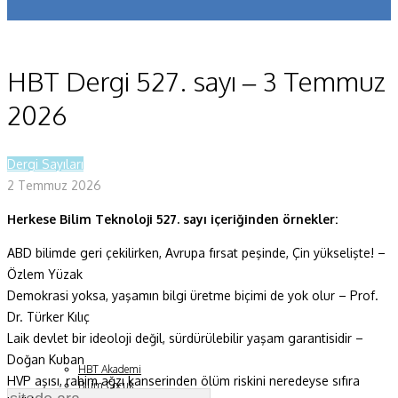
Koronavirüs
Yazarlar
HBT Dergi 527. sayı – 3 Temmuz
Makaleler
2026
Dergi Sayıları
Dergi Sayıları
Yaşam Bilimleri
2 Temmuz 2026
Sağlık
Herkese Bilim Teknoloji 527. sayı içeriğinden örnekler:
Fizik ve Uzay
ABD bilimde geri çekilirken, Avrupa fırsat peşinde, Çin yükselişte! –
Özlem Yüzak
Gezegenimiz
Demokrasi yoksa, yaşamın bilgi üretme biçimi de yok olur – Prof.
Teknoyaşam
Dr. Türker Kılıç
Laik devlet bir ideoloji değil, sürdürülebilir yaşam garantisidir –
Fazlası
Doğan Kuban
HBT Akademi
HVP aşısı, rahim ağzı kanserinden ölüm riskini neredeyse sıfıra
Bilim Çocuk