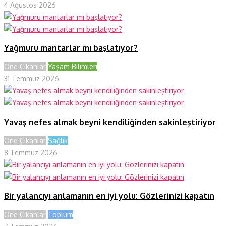
4 Ağustos 2026
Yağmuru mantarlar mı başlatıyor?
Öne Çıkanlar
Yaşam Bilimleri
31 Temmuz 2026
Yavaş nefes almak beyni kendiliğinden sakinleştiriyor
Öne Çıkanlar
Sağlık
8 Temmuz 2026
Bir yalancıyı anlamanın en iyi yolu: Gözlerinizi kapatın
Öne Çıkanlar
Toplum