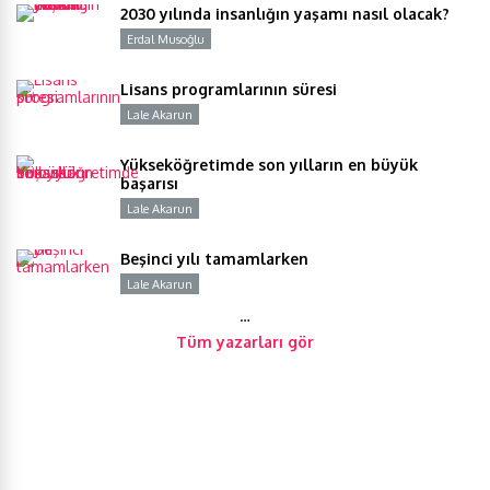
2030 yılında insanlığın yaşamı nasıl olacak?
Erdal Musoğlu
Y
Lisans programlarının süresi
Lale Akarun
Y
Yükseköğretimde son yılların en büyük
başarısı
Lale Akarun
Y
Beşinci yılı tamamlarken
Lale Akarun
Y
…
Tüm yazarları gör