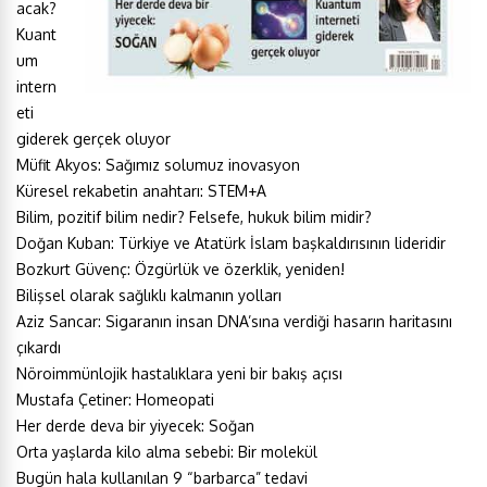
acak?
Kuant
um
intern
eti
giderek gerçek oluyor
Müfit Akyos: Sağımız solumuz inovasyon
Küresel rekabetin anahtarı: STEM+A
Bilim, pozitif bilim nedir? Felsefe, hukuk bilim midir?
Doğan Kuban: Türkiye ve Atatürk İslam başkaldırısının lideridir
Bozkurt Güvenç: Özgürlük ve özerklik, yeniden!
Bilişsel olarak sağlıklı kalmanın yolları
Aziz Sancar: Sigaranın insan DNA’sına verdiği hasarın haritasını
çıkardı
Nöroimmünlojik hastalıklara yeni bir bakış açısı
Mustafa Çetiner: Homeopati
Her derde deva bir yiyecek: Soğan
Orta yaşlarda kilo alma sebebi: Bir molekül
Bugün hala kullanılan 9 “barbarca” tedavi