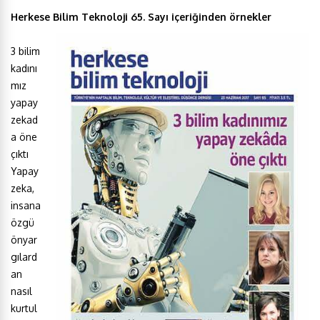
Herkese Bilim Teknoloji 65. Sayı içeriğinden örnekler
3 bilim
kadını
mız
yapay
zekad
a öne
çıktı
Yapay
zeka,
insana
özgü
önyar
gılard
an
nasıl
kurtul