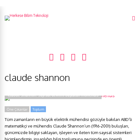
claude shannon
Claude Shannon: Sayısal devrimi başlatan mühendis
Öne Çıkanlar
Toplum
Tüm zamanların en büyük elektrik mühendisi gözüyle bakılan ABD’li
matematikçi ve mühendis Claude Shannon’un (1916-2001) buluşları,
günümüzde bilgiyi saklayan, işleyen ve ileten tüm sayısal sistemleri
biçimlendirmiş, insanlığın bilgi toplumuna geçişinde en önemli