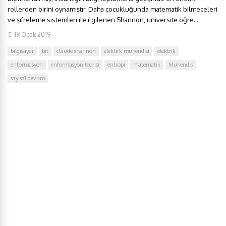
rollerden birini oynamıştır. Daha çocukluğunda matematik bilmeceleri
ve şifreleme sistemleri ile ilgilenen Shannon, üniversite öğre...
19 Ocak 2019
bilgisayar
bit
claude shannon
elektirk mühendisi
elektrik
enformasyon
enformasyon teorisi
entropi
matematik
Mühendis
sayısal devrim