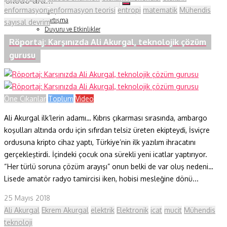
Soru ve Yanıt
enformasyon
enformasyon teorisi
entropi
matematik
Mühendis
Kitap Tanıtımları
Tartışma
sayısal devrim
Duyuru ve Etkinlikler
Konu Listesi
Röportaj: Karşınızda Ali Akurgal, teknolojik çözüm
gurusu
Öne Çıkanlar
Toplum
Video
Ali Akurgal ilk’lerin adamı… Kıbrıs çıkarması sırasında, ambargo
koşulları altında ordu için sıfırdan telsiz üreten ekipteydi, İsviçre
ordusuna kripto cihaz yaptı, Türkiye’nin ilk yazılım ihracatını
gerçekleştirdi. İçindeki çocuk ona sürekli yeni icatlar yaptırıyor.
“Her türlü soruna çözüm arayışı” onun belki de var oluş nedeni…
Lisede amatör radyo tamircisi iken, hobisi mesleğine dönü...
25 Mayıs 2018
Ali Akurgal
Ekrem Akurgal
elektrik
Elektronik
icat
mucit
Mühendis
teknoloji