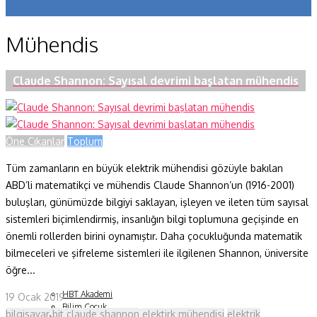
Koronavirüs
Mühendis
Yazarlar
Makaleler
Claude Shannon: Sayısal devrimi başlatan mühendis
Dergi Sayıları
Yaşam Bilimleri
Öne Çıkanlar
Toplum
Sağlık
Tüm zamanların en büyük elektrik mühendisi gözüyle bakılan
ABD’li matematikçi ve mühendis Claude Shannon’un (1916-2001)
Fizik ve Uzay
buluşları, günümüzde bilgiyi saklayan, işleyen ve ileten tüm sayısal
sistemleri biçimlendirmiş, insanlığın bilgi toplumuna geçişinde en
Gezegenimiz
önemli rollerden birini oynamıştır. Daha çocukluğunda matematik
Teknoyaşam
bilmeceleri ve şifreleme sistemleri ile ilgilenen Shannon, üniversite
öğre...
Fazlası
HBT Akademi
19 Ocak 2019
Bilim Çocuk
bilgisayar
bit
claude shannon
elektirk mühendisi
elektrik