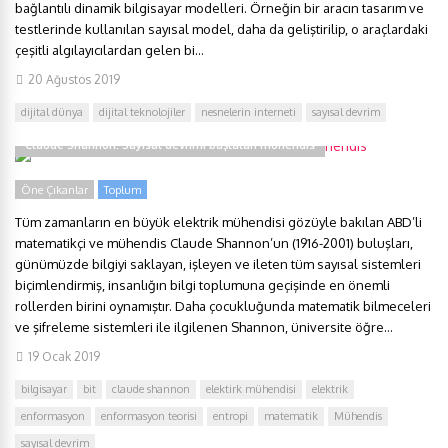
bağlantılı dinamik bilgisayar modelleri. Örneğin bir aracın tasarım ve
testlerinde kullanılan sayısal model, daha da geliştirilip, o araçlardaki
çeşitli algılayıcılardan gelen bi...
20 Ağustos 2019
dijital dünya
dijital teknolojiler
nesnelerin interneti
sayısal devrim
Claude Shannon: Sayısal devrimi başlatan mühendis
Öne Çıkanlar
Toplum
Tüm zamanların en büyük elektrik mühendisi gözüyle bakılan ABD’li
matematikçi ve mühendis Claude Shannon’un (1916-2001) buluşları,
günümüzde bilgiyi saklayan, işleyen ve ileten tüm sayısal sistemleri
biçimlendirmiş, insanlığın bilgi toplumuna geçişinde en önemli
rollerden birini oynamıştır. Daha çocukluğunda matematik bilmeceleri
ve şifreleme sistemleri ile ilgilenen Shannon, üniversite öğre...
19 Ocak 2019
bilgisayar
bit
claude shannon
elektirk mühendisi
elektrik
enformasyon
enformasyon teorisi
entropi
matematik
Mühendis
sayısal devrim