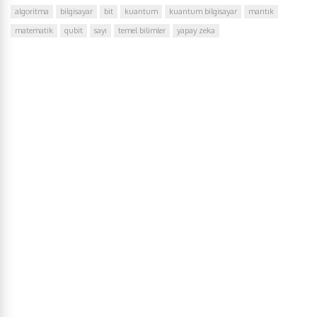
algoritma
bilgisayar
bit
kuantum
kuantum bilgisayar
mantık
matematik
qubit
sayı
temel bilimler
yapay zeka