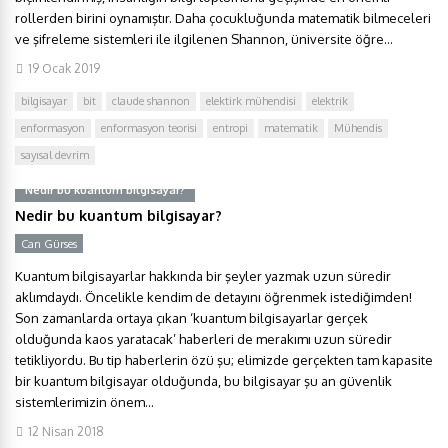
rollerden birini oynamıştır. Daha çocukluğunda matematik bilmeceleri
ve şifreleme sistemleri ile ilgilenen Shannon, üniversite öğre...
19 Ocak 2019
bilgisayar
bit
claude shannon
elektirk mühendisi
elektrik
enformasyon
enformasyon teorisi
entropi
matematik
Mühendis
sayısal devrim
Nedir bu kuantum bilgisayar?
Nedir bu kuantum bilgisayar?
Can Gürses
Y
Kuantum bilgisayarlar hakkında bir şeyler yazmak uzun süredir
aklımdaydı. Öncelikle kendim de detayını öğrenmek istediğimden!
Son zamanlarda ortaya çıkan ‘kuantum bilgisayarlar gerçek
olduğunda kaos yaratacak’ haberleri de merakımı uzun süredir
tetikliyordu. Bu tip haberlerin özü şu; elimizde gerçekten tam kapasite
bir kuantum bilgisayar olduğunda, bu bilgisayar şu an güvenlik
sistemlerimizin önem...
12 Nisan 2018