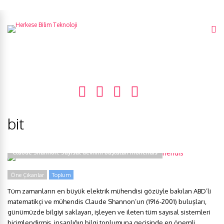
bit
Claude Shannon: Sayısal devrimi başlatan mühendis
Öne Çıkanlar
Toplum
Tüm zamanların en büyük elektrik mühendisi gözüyle bakılan ABD’li
matematikçi ve mühendis Claude Shannon’un (1916-2001) buluşları,
günümüzde bilgiyi saklayan, işleyen ve ileten tüm sayısal sistemleri
biçimlendirmiş, insanlığın bilgi toplumuna geçişinde en önemli