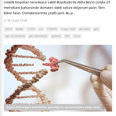
üstelik boyutları neredeyse sabit! Büyükada’da Atilla Bey’in izniyle 25
metrekare bahçesinde domates dahil sebze ekiyorum yazın. Sivri
biber falan. Domateslerimiz çeşitli yerli. Bu yı...
18 Aralık 2018
AIDS
bebek
CCR5
çin
CRISPR
Crispr-Cas9
domates
gen
gen düzenleme
gen teknolojisi
genetik
HIV
mısır
İngiliz etik organı bebeklerin genetiği ile oynanmasına onay verdi