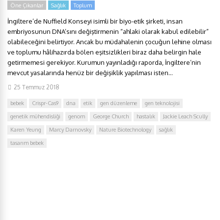
Öne Çıkanlar
Sağlık
Toplum
İngiltere’de Nuffield Konseyi isimli bir biyo-etik şirketi, insan
embriyosunun DNA’sını değiştirmenin “ahlaki olarak kabul edilebilir”
olabileceğini belirtiyor. Ancak bu müdahalenin çocuğun lehine olması
ve toplumu hâlihazırda bölen eşitsizlikleri biraz daha belirgin hale
getirmemesi gerekiyor. Kurumun yayınladığı raporda, İngiltere’nin
mevcut yasalarında henüz bir değişiklik yapılması isten...
25 Temmuz 2018
bebek
Crispr-Cas9
dna
etik
gen düzenleme
gen teknolojisi
genetik mühendisliği
genom
George Church
hastalık
Jackie Leach Scully
Karen Yeung
Marcy Darnovsky
Nature Biotechnology
sağlık
tasarım bebek