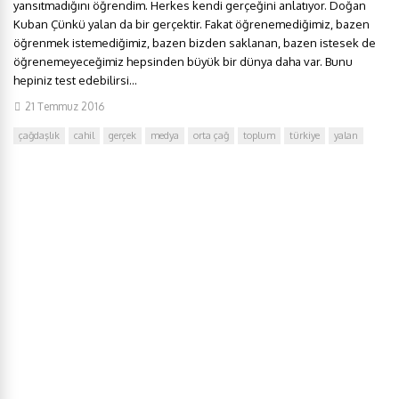
yansıtmadığını öğrendim. Herkes kendi gerçeğini anlatıyor. Doğan
Kuban Çünkü yalan da bir gerçektir. Fakat öğrenemediğimiz, bazen
öğrenmek istemediğimiz, bazen bizden saklanan, bazen istesek de
öğrenemeyeceğimiz hepsinden büyük bir dünya daha var. Bunu
hepiniz test edebilirsi...
21 Temmuz 2016
çağdaşlık
cahil
gerçek
medya
orta çağ
toplum
türkiye
yalan