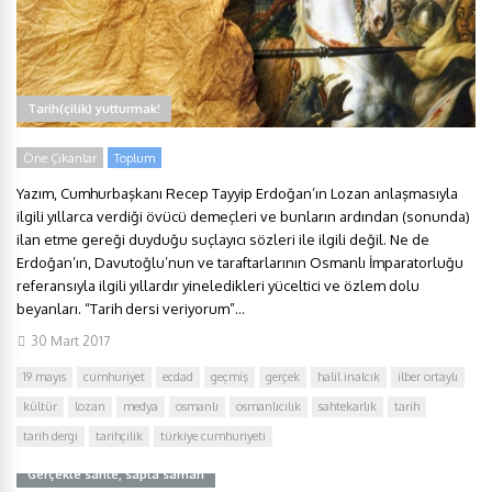
Tarih(çilik) yutturmak!
Öne Çıkanlar
Toplum
Yazım, Cumhurbaşkanı Recep Tayyip Erdoğan’ın Lozan anlaşmasıyla
ilgili yıllarca verdiği övücü demeçleri ve bunların ardından (sonunda)
ilan etme gereği duyduğu suçlayıcı sözleri ile ilgili değil. Ne de
Erdoğan’ın, Davutoğlu’nun ve taraftarlarının Osmanlı İmparatorluğu
referansıyla ilgili yıllardır yineledikleri yüceltici ve özlem dolu
beyanları. “Tarih dersi veriyorum”...
30 Mart 2017
19 mayıs
cumhuriyet
ecdad
geçmiş
gerçek
halil inalcık
ilber ortaylı
kültür
lozan
medya
osmanlı
osmanlıcılık
sahtekarlık
tarih
tarih dergi
tarihçilik
türkiye cumhuriyeti
Gerçekle sahte, sapla saman