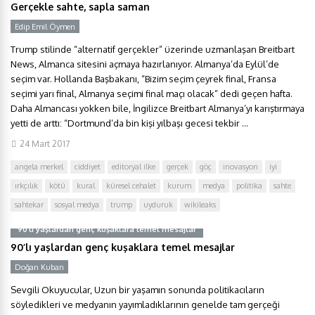
Gerçekle sahte, sapla saman
Edip Emil Öymen
Trump stilinde “alternatif gerçekler” üzerinde uzmanlaşan Breitbart
News, Almanca sitesini açmaya hazırlanıyor. Almanya’da Eylül’de
seçim var. Hollanda Başbakanı, “Bizim seçim çeyrek final, Fransa
seçimi yarı final, Almanya seçimi final maçı olacak” dedi geçen hafta.
Daha Almancası yokken bile, İngilizce Breitbart Almanya’yı karıştırmaya
yetti de arttı: “Dortmund’da bin kişi yılbaşı gecesi tekbir ...
24 Mart 2017
angela merkel
ciddiyet
editoryal ilke
gerçek
göç
inovasyon
iyi
ırkçılık
kötü
kural
küresel cehalet
kurum
medya
politika
sahte
sahtekar
sosyal medya
trump
uyduruk
wikileaks
90’lı yaşlardan genç kuşaklara temel mesajlar
90’lı yaşlardan genç kuşaklara temel mesajlar
Doğan Kuban
Sevgili Okuyucular, Uzun bir yaşamın sonunda politikacıların
söyledikleri ve medyanın yayımladıklarının genelde tam gerçeği