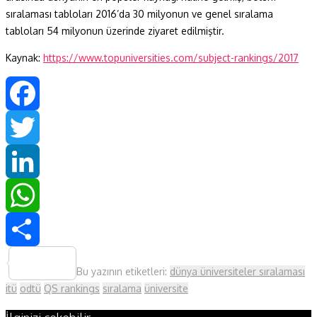
sıralaması tabloları 2016’da 30 milyonun ve genel sıralama
tabloları 54 milyonun üzerinde ziyaret edilmiştir.
Kaynak:
https://www.topuniversities.com/subject-rankings/2017
Facebook
Twitter
LinkedIn
WhatsApp
Share
Bu yazının etiketleri:
dünya üniversiteler sıralaması
itü
odtü
QS rankings
sıralama
üniversite