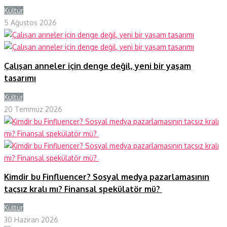
Kültür
Y
5 Ağustos 2026
Çalışan anneler için denge değil, yeni bir yaşam
tasarımı
Kültür
Y
20 Temmuz 2026
Kimdir bu Finfluencer? Sosyal medya pazarlamasının
taçsız kralı mı? Finansal spekülatör mü?
Kültür
Y
30 Haziran 2026