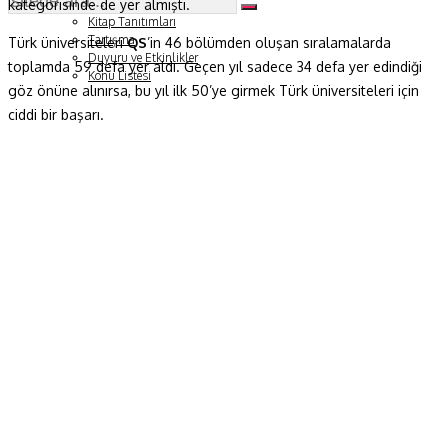
kategorisinde de yer almıştı.
Soru ve Yanıt
Kitap Tanıtımları
Tartışma
Türk üniversiteleri
QS
’in 46 bölümden oluşan sıralamalarda
Duyuru ve Etkinlikler
toplamda 59 defa yer aldı. Geçen yıl sadece 34 defa yer edindiği
Konu Listesi
göz önüne alınırsa, bu yıl ilk 50’ye girmek Türk üniversiteleri için
ciddi bir başarı.