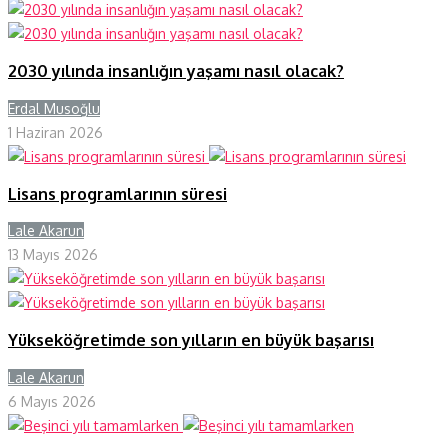
2030 yılında insanlığın yaşamı nasıl olacak?
Erdal Musoğlu
Y
1 Haziran 2026
Lisans programlarının süresi
Lale Akarun
Y
13 Mayıs 2026
Yükseköğretimde son yılların en büyük başarısı
Lale Akarun
Y
6 Mayıs 2026