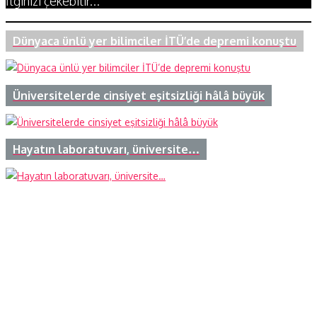
İlginizi çekebilir...
Dünyaca ünlü yer bilimciler İTÜ’de depremi konuştu
Üniversitelerde cinsiyet eşitsizliği hâlâ büyük
Hayatın laboratuvarı, üniversite…