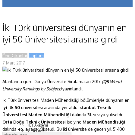
Koronavirüs
Yazarlar
İki Türk üniversitesi dünyanın en
Makaleler
iyi 50 üniversitesi arasına girdi
Dergi Sayıları
Öne Çıkanlar
Toplum
Yaşam Bilimleri
7 Mart 2017
Sağlık
Alanlarına göre Dünya Üniversite Sıralamaları 2017
(
QS
World
Fizik ve Uzay
University Rankings by Subject)
yayınlandı.
Gezegenimiz
İki Türk üniversitesi Maden Mühendisliği bölümleriyle dünyanın
en
Teknoyaşam
iyi ilk 50
üniversitesi arasında yer aldı.
İstanbul Teknik
Üniversitesi Maden Mühendisliği
dalında
31. sıra
ya yükseldi.
Fazlası
Orta Doğu Teknik Üniversitesi
ise yine
Maden Mühendisliği
HBT Akademi
dalında
45. sıra
ya yükseldi. Bu iki üniversite de geçen yıl 51-100
Bilim Çocuk