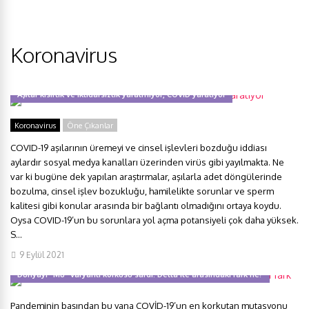
Koronavirus
Aşılar kısırlık ve iktidarsızlık yaratmıyor, COVID yaratıyor
Koronavirus
Öne Çıkanlar
COVID-19 aşılarının üremeyi ve cinsel işlevleri bozduğu iddiası
aylardır sosyal medya kanalları üzerinden virüs gibi yayılmakta. Ne
var ki bugüne dek yapılan araştırmalar, aşılarla adet döngülerinde
bozulma, cinsel işlev bozukluğu, hamilelikte sorunlar ve sperm
kalitesi gibi konular arasında bir bağlantı olmadığını ortaya koydu.
Oysa COVID-19’un bu sorunlara yol açma potansiyeli çok daha yüksek.
S...
9 Eylül 2021
Dünyayı “Mu” varyantı korkusu sardı. Delta ile arasındaki fark ne?
Pandeminin başından bu yana COVİD-19’un en korkutan mutasyonu