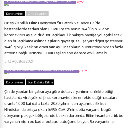
2 doz aşıya karşın vaka sayısı niçin artıyor?
Koronavirus
Öne Çıkanlar
Birleşik Krallik Bilim Danışmanı Sir Patrick Vallance UK’de
hastanelerde tedavi olan COVID hastalarının %40’ının iki doz
koronavirüs aşısı olduğunu açıkladı. İlk bakışta paniğe yol açabilecek
olan bu açıklama aslında aşıların gayet güzel işe yaradığını gösteriyor.
%40 gibi yüksek bir oranı tam aşılı insanların oluşturması birden fazla
etmene bağlı. Birincisi, COVID aşıları son derece etkili ama hi...
12 Ağustos 2021
Delta varyantı niçin bu kadar hızlı bulaşıyor?
Koronavirus
Son Dakika Bilim
Çin’de yapılan bir çalışmaya göre delta varyantının enfekte ettiği
hastalarda viral yük, orijinal koronavirüsün enfekte ettiği hastalara
oranla 1.000 kat daha fazla. 2020 yılının son aylarında ilk kez
Hindistan’da ortaya çıkan SARS-CoV- 2’nin delta varyantı, bugün
dünyanın pek çok bölgesinde baskın durumda. Bilim insanları artık bu
varyantın niçin bu kadar bulaşıcı olduğunu biliyor: Bu varyantın e...