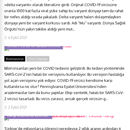
«delta varyantı» olarak literatüre girdi. Orijinal COVİD-19 virüsüne
oranla 1000 kat fazla viral yüke sahip bu varyant dünyayı tam da rahat
bir nefes aldığı sırada yakaladı. Delta varyantı halen dolaşımdayken
dünyayı yeni bir varyant korkusu sardı. Adı “Mu” varyantı. Dünya Sağlık
Örgütü’nün yakın takibe aldığı yeni mut...
6 Eylül 2021
COVID’e COVID ile karşılık vermek
Koronavirus
Öne Çıkanlar
Bilim insanları yeni bir COVID tedavisi geliştirdi. Bu tedavi yönteminde
SARS-CoV-2’nin hatalı bir versiyonu kullanılıyor. Bu versiyon hastalığa
yol açan versiyonu yok ediyor. COVID-19 virüsü kendisine karşı
kullanılırsa ne olur? Pennsylvania Eyalet Üniversitesi’nden
araştırmacılar tam da bunu yaptılar. Ekip sentetik, hatalı bir SARS-CoV-
2 virüsü tasarladı. Bu virüs zarasız, ancak gerçek virüsün g...
2 Eylül 2021
Türkiye’de yüz yüze eğitim başlayacak mı? Okullar hangi önlemlerle ve
hangi koşullarda açılmalı?
Türkiye’de milyonlarca öğrenci neredeyse 2 yıllık aranın ardından 6