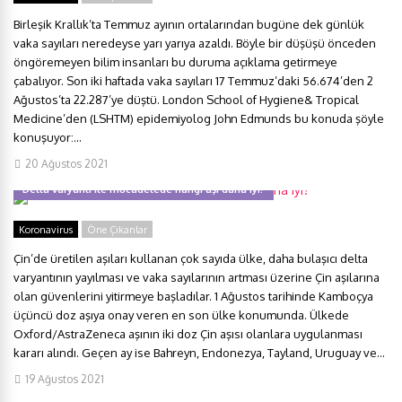
Birleşik Krallık’ta Temmuz ayının ortalarından bugüne dek günlük
vaka sayıları neredeyse yarı yarıya azaldı. Böyle bir düşüşü önceden
öngöremeyen bilim insanları bu duruma açıklama getirmeye
çabalıyor. Son iki haftada vaka sayıları 17 Temmuz’daki 56.674’den 2
Ağustos’ta 22.287’ye düştü. London School of Hygiene& Tropical
Medicine’den (LSHTM) epidemiyolog John Edmunds bu konuda şöyle
konuşuyor:...
20 Ağustos 2021
Delta varyantı ile mücadelede hangi aşı daha iyi?
Koronavirus
Öne Çıkanlar
Çin’de üretilen aşıları kullanan çok sayıda ülke, daha bulaşıcı delta
varyantının yayılması ve vaka sayılarının artması üzerine Çin aşılarına
olan güvenlerini yitirmeye başladılar. 1 Ağustos tarihinde Kamboçya
üçüncü doz aşıya onay veren en son ülke konumunda. Ülkede
Oxford/AstraZeneca aşının iki doz Çin aşısı olanlara uygulanması
kararı alındı. Geçen ay ise Bahreyn, Endonezya, Tayland, Uruguay ve...
19 Ağustos 2021