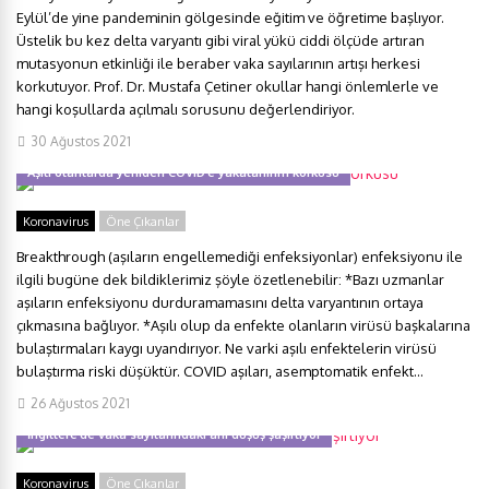
Eylül’de yine pandeminin gölgesinde eğitim ve öğretime başlıyor.
Üstelik bu kez delta varyantı gibi viral yükü ciddi ölçüde artıran
mutasyonun etkinliği ile beraber vaka sayılarının artışı herkesi
korkutuyor. Prof. Dr. Mustafa Çetiner okullar hangi önlemlerle ve
hangi koşullarda açılmalı sorusunu değerlendiriyor.
30 Ağustos 2021
Aşılı olanlarda yeniden COVID’e yakalanırım korkusu
Koronavirus
Öne Çıkanlar
Breakthrough (aşıların engellemediği enfeksiyonlar) enfeksiyonu ile
ilgili bugüne dek bildiklerimiz şöyle özetlenebilir: *Bazı uzmanlar
aşıların enfeksiyonu durduramamasını delta varyantının ortaya
çıkmasına bağlıyor. *Aşılı olup da enfekte olanların virüsü başkalarına
bulaştırmaları kaygı uyandırıyor. Ne varki aşılı enfektelerin virüsü
bulaştırma riski düşüktür. COVID aşıları, asemptomatik enfekt...
26 Ağustos 2021
İngiltere’de vaka sayılarındaki ani düşüş şaşırtıyor
Koronavirus
Öne Çıkanlar