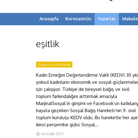
Anasayfa
Koronavirüs
Yazarlar
Makale
eşitlik
Duyuru ve Etkinlikler
Kadın Emeğini Değerlendirme Vakfı (KEDV) 30 yıld
yoksul kadınların ekonomik ve sosyal güçlenmeler
için çalışıyor. Türkiye’de bireysel bağış ve sivil
toplum farkındalığını arttırmak amacıyla
MarjinalSosyal’in girişimi ve Facebook’un katkıları
hayata geçirilen Sosyal Bağış Hareketi’nin 9. sivil
toplum kuruluşu KEDV oldu. Bu hareketle her ayı
ikinci perşembe gübü Sosyal...
14 Aralık 2017