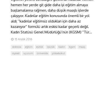
hemen her yerde git gide daha iyi eğitim almaya
başlamalarına rağmen, daha düşük maaşlı işlerde
çalışıyor. Kadınlar eğitim konusunda önemli bir yol
aldı; “kadınlar eğitimsiz oldukları için daha az
kazanıyor” formülü artık eskisi kadar geçerli değil.
Kadın Statüsü Genel Müdürlüğü’nün (KGSM) “Tür...
15 Aralık 2016
doktora
eğitim
eşitlik
işsizlik
kadın
kgsm
maaş
siyaset
uçurum
üniversite
yüksekokul