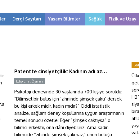
ler
Dergi Sayıları
Yaşam Bilimleri
Sağlık
Fizik ve Uzay
Patentte cinsiyetçilik: Kadının
adı az…
Edi
Patentte cinsiyetçilik: Kadının adı az…
ır
Ülk
Edip Emil Öymen
i
get
sor
Psikoloji deneyinde 30 yaşlarında 700 kişiye soruldu:
HBT
“Bilimsel bir buluş için ‘zihninde şimşek çaktı’ dersek,
yla
siy
bu kişi erkek midir, kadın mıdır?” Ciddi istatistik
bır
analize, sağlam deney koşullarına uygun araştırmanın
n
ahl
temel sonucu özetle: Eğer “şimşek çaktıysa” o
yay
bilimci erkektir, ona dâhi diyebiliriz. Ama kadın
vat
bilimcide “zihinde şimşek çakmaz,” onun buluşu