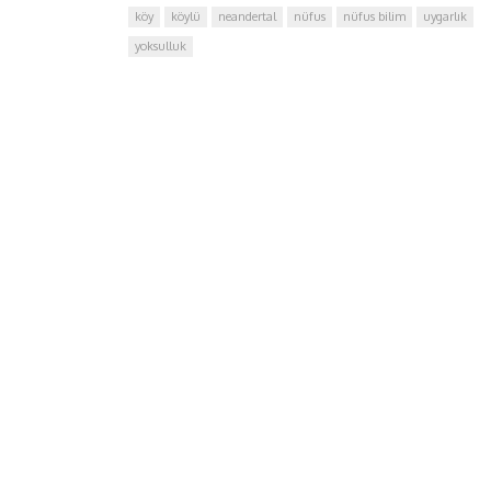
köy
köylü
neandertal
nüfus
nüfus bilim
uygarlık
yoksulluk