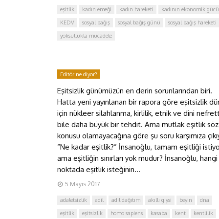
eşitlik
kadın emeği
kadın hareketi
kadının ekonomik gücü
KEDV
sosyal bağış
sosyal bağış günü
sosyal bağış hareketi
yoksullukla mücadele
Editör ne diyor?
Eşitsizlik günümüzün en derin sorunlarından biri.
Hatta yeni yayınlanan bir rapora göre eşitsizlik d
için nükleer silahlanma, kirlilik, etnik ve dini nefre
bile daha büyük bir tehdit. Ama mutlak eşitlik söz
konusu olamayacağına göre şu soru karşımıza çıkı
“Ne kadar eşitlik?” İnsanoğlu, tamam eşitliği istiyo
ama eşitliğin sınırları yok mudur? İnsanoğlu, hangi
noktada eşitlik isteğinin...
5 Mayıs 2017
adaletsizlik
adil
adil dağıtım
akıllı giysi
beyin
dna
eşitlik
eşitsizlik
homo sapiens
kasaba
kent
kentlilik