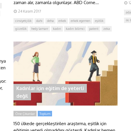
zaman alır, zamanla olgunlaşır. ABD Corne...
1
24 Kasım 2017
ada
iki 
cinsiyetçilik
dahi
deha
erkek
erkek egemen
eşitlik
güzellik
hedy lamarr
kadın
kadın bilimci
patent
zeka
ünya
tten
yor:
r,
Kadınlar için eğitim de yeterli
değil
Öne Çıkanlar
Toplum
150 ülkede gerçekleştirilen araştırma, eşitlik için
eğitimin yeterli olmadığını gösterdi. Kadınlar hemen