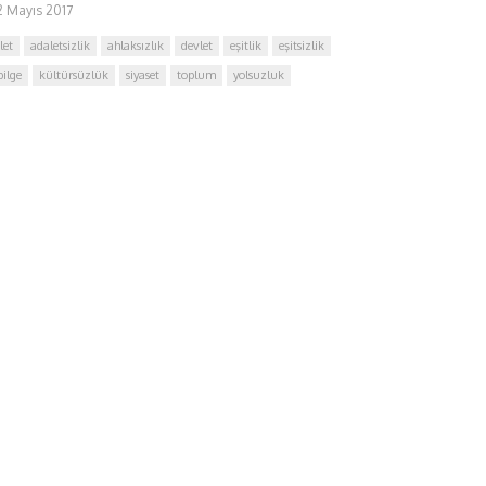
2 Mayıs 2017
let
adaletsizlik
ahlaksızlık
devlet
eşitlik
eşitsizlik
bilge
kültürsüzlük
siyaset
toplum
yolsuzluk