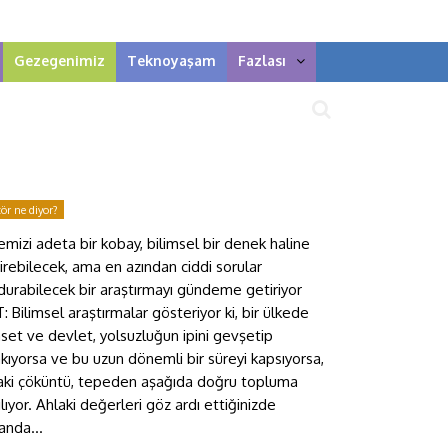
Gezegenimiz
Teknoyaşam
Fazlası
tör ne diyor?
emizi adeta bir kobay, bilimsel bir denek haline
irebilecek, ama en azından ciddi sorular
durabilecek bir araştırmayı gündeme getiriyor
: Bilimsel araştırmalar gösteriyor ki, bir ülkede
aset ve devlet, yolsuzluğun ipini gevşetip
akıyorsa ve bu uzun dönemli bir süreyi kapsıyorsa,
aki çöküntü, tepeden aşağıda doğru topluma
ılıyor. Ahlaki değerleri göz ardı ettiğinizde
anda...