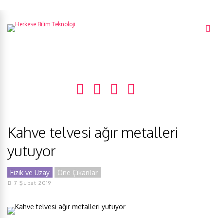
Kahve telvesi ağır metalleri
yutuyor
Fizik ve Uzay
Öne Çıkanlar
7 Şubat 2019