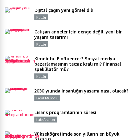
Dijital çağın yeni görsel dili
Kültür
Y
Çalışan anneler için denge değil, yeni bir
yaşam tasarımı
Kültür
Y
Kimdir bu Finfluencer? Sosyal medya
pazarlamasının taçsız kralı mı? Finansal
spekülatör mü?
Kültür
Y
2030 yılında insanlığın yaşamı nasıl olacak?
Erdal Musoğlu
Y
Lisans programlarının süresi
Lale Akarun
Y
Yükseköğretimde son yılların en büyük
başarısı