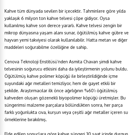
Kahve tüm dünyada sevilen bir içecektir. Tahminlere göre yılda
yaklaşık 6 milyon ton kahve telvesi çöpe gidiyor. Oysa
kullanılmış kahve son derece yararlı. Kahve telvesi zengin bir
mikrop dünyasına yaşam alanı sunar, öğütülmüş kahve gübre ve
hayvan yemi takviyesi olarak kullanılabilir. Hatta metan ve diğer
maddeleri soğurabilme özelliğine de sahip.
Cenova Teknoloji Enstitüsü’nden Asmita Chavan şimdi kahve
telvesinin soğurucu etkisini daha da iyileştirmenin yolunu buldu.
Öğütülmüş kahve polimer köpüğü ile birleştirildiğinde içme
suyundaki ağır metalleri temizliyor, hem de gayet etkili bir
şekilde. Araştırmacılar ilk önce ağırlığının %60’ı öğütülmüş
kahveden oluşan gözenekli biyopolimer köpüğü üretmişler. Bu
süngerimsi malzeme parçalara bölündükten sonra, her parça
farklı yoğunlukta cıva, kurşun veya çeşitli ağır metaller içeren su
örneklerine bırakılmış.
Elde edilen sonuçlara göre kahve süngeri 30 saat içinde durgun