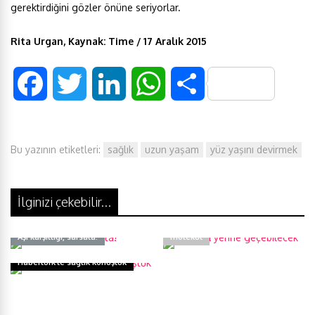
gerektirdiğini gözler önüne seriyorlar.
Rita Urgan, Kaynak: Time / 17 Aralık 2015
F
T
L
W
S
a
w
i
h
h
Bu yazının etiketleri:
sağlık
uzun yaşam
yüz yaşını devirmek
c
i
n
a
a
e
t
k
t
r
İlginizi çekebilir...
b
t
e
s
e
Morfinin yerine geçebilecek
Aşı karşıtlığı, safsata!
molekül
o
e
d
A
Habertürk’te sağlık konuştuk
o
r
I
p