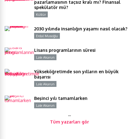
pazarlamasının taçsız kralı mı? Finansal
spekülatör mü?
Kültür
Y
2030 yılında insanlığın yaşamı nasıl olacak?
Erdal Musoğlu
Y
Lisans programlarının süresi
Lale Akarun
Y
Yükseköğretimde son yılların en büyük
başarısı
Lale Akarun
Y
Beşinci yılı tamamlarken
Lale Akarun
Y
…
Tüm yazarları gör