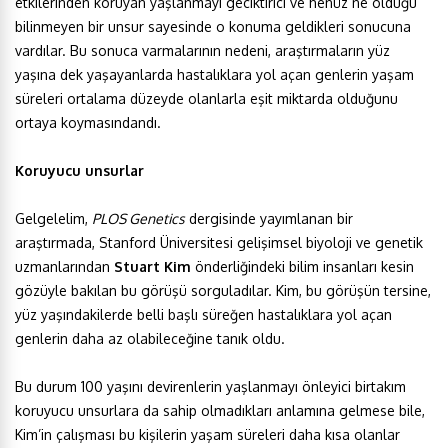
etkilerinden koruyan yaşlanmayı geciktirici ve henüz ne olduğu
bilinmeyen bir unsur sayesinde o konuma geldikleri sonucuna
vardılar. Bu sonuca varmalarının nedeni, araştırmaların yüz
yaşına dek yaşayanlarda hastalıklara yol açan genlerin yaşam
süreleri ortalama düzeyde olanlarla eşit miktarda olduğunu
ortaya koymasındandı.
Koruyucu unsurlar
Gelgelelim,
PLOS Genetics
dergisinde yayımlanan bir
araştırmada, Stanford Üniversitesi gelişimsel biyoloji ve genetik
uzmanlarından
Stuart Kim
önderliğindeki bilim insanları kesin
gözüyle bakılan bu görüşü sorguladılar. Kim, bu görüşün tersine,
yüz yaşındakilerde belli başlı süreğen hastalıklara yol açan
genlerin daha az olabileceğine tanık oldu.
Bu durum 100 yaşını devirenlerin yaşlanmayı önleyici birtakım
koruyucu unsurlara da sahip olmadıkları anlamına gelmese bile,
Kim’in çalışması bu kişilerin yaşam süreleri daha kısa olanlar