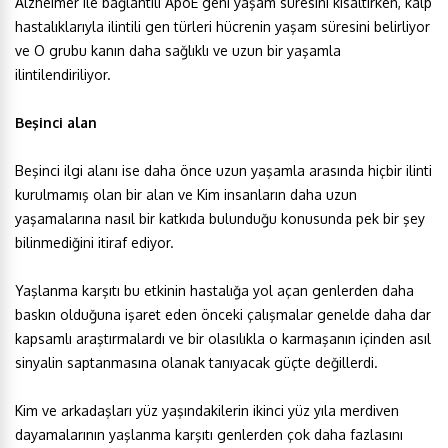
Alzheimer ile bağlantılı ApoE geni yaşam süresini kısaltırken, kalp
hastalıklarıyla ilintili gen türleri hücrenin yaşam süresini belirliyor
ve O grubu kanın daha sağlıklı ve uzun bir yaşamla
ilintilendiriliyor.
Beşinci alan
Beşinci ilgi alanı ise daha önce uzun yaşamla arasında hiçbir ilinti
kurulmamış olan bir alan ve Kim insanların daha uzun
yaşamalarına nasıl bir katkıda bulunduğu konusunda pek bir şey
bilinmediğini itiraf ediyor.
Yaşlanma karşıtı bu etkinin hastalığa yol açan genlerden daha
baskın olduğuna işaret eden önceki çalışmalar genelde daha dar
kapsamlı araştırmalardı ve bir olasılıkla o karmaşanın içinden asıl
sinyalin saptanmasına olanak tanıyacak güçte değillerdi.
Kim ve arkadaşları yüz yaşındakilerin ikinci yüz yıla merdiven
dayamalarının yaşlanma karşıtı genlerden çok daha fazlasını