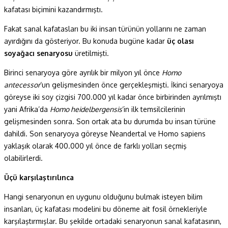
kafatası biçimini kazandırmıştı.
Fakat sanal kafatasları bu iki insan türünün yollarını ne zaman
ayırdığını da gösteriyor. Bu konuda bugüne kadar
üç olası
soyağacı senaryosu
üretilmişti.
Birinci senaryoya göre ayrılık bir milyon yıl önce
Homo
antecessor
‘un gelişmesinden önce gerçekleşmişti. İkinci senaryoya
göreyse iki soy çizgisi 700.000 yıl kadar önce birbirinden ayrılmıştı
yani Afrika’da
Homo heidelbergensis
‘in ilk temsilcilerinin
gelişmesinden sonra. Son ortak ata bu durumda bu insan türüne
dahildi. Son senaryoya göreyse Neandertal ve Homo sapiens
yaklaşık olarak 400.000 yıl önce de farklı yolları seçmiş
olabilirlerdi.
Üçü karşılaştırılınca
Hangi senaryonun en uygunu olduğunu bulmak isteyen bilim
insanları, üç kafatası modelini bu döneme ait fosil örnekleriyle
karşılaştırmışlar. Bu şekilde ortadaki senaryonun sanal kafatasının,