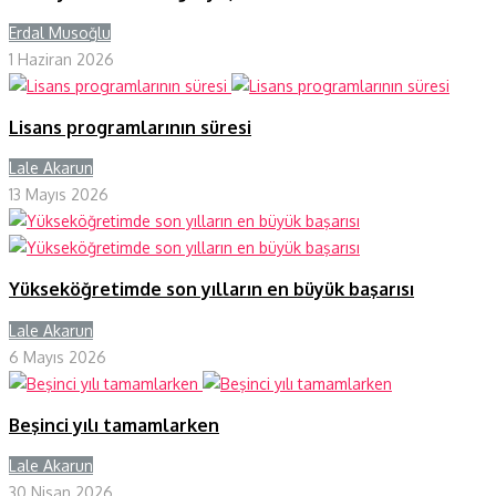
Erdal Musoğlu
Y
1 Haziran 2026
Lisans programlarının süresi
Lale Akarun
Y
13 Mayıs 2026
Yükseköğretimde son yılların en büyük başarısı
Lale Akarun
Y
6 Mayıs 2026
Beşinci yılı tamamlarken
Lale Akarun
Y
30 Nisan 2026