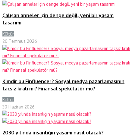
Çalışan anneler için denge değil, yeni bir yaşam
tasarımı
Kültür
Y
20 Temmuz 2026
Kimdir bu Finfluencer? Sosyal medya pazarlamasının
taçsız kralı mı? Finansal spekülatör mü?
Kültür
Y
30 Haziran 2026
2030 yılında insanlığın yaşamı nasıl olacak?