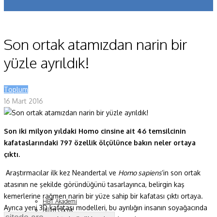
Koronavirüs
Yazarlar
Son ortak atamızdan narin bir
Makaleler
yüzle ayrıldık!
Dergi Sayıları
Toplum
Yaşam Bilimleri
16 Mart 2016
Sağlık
Son iki milyon yıldaki Homo cinsine ait 46 temsilcinin
Fizik ve Uzay
kafataslarındaki 797 özellik ölçülünce bakın neler ortaya
Gezegenimiz
çıktı.
Teknoyaşam
Araştırmacılar ilk kez Neandertal ve
Homo sapiens
‘in son ortak
atasının ne şekilde göründüğünü tasarlayınca, belirgin kaş
Fazlası
kemerlerine rağmen narin bir yüze sahip bir kafatası çıktı ortaya.
HBT Akademi
Ayrıca yeni 3D kafatası modelleri, bu ayrılığın insanın soyağacında
Bilim Çocuk