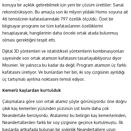
konuya bir açıklık getirebilmek için yeni bir çözüm ürettiler: Sanal
rekonstrüksiyon. Bu amaçla son iki milyon yıldaki Homo soyuna ait
46 temsilcinin kafataslarındaki 797 özellik ölçüldü. Özel bir
bilgisayar programı ise tüm kafataslarının özelliklerini
hesaplayarak, hangilerinin daha önceki ortak atada bulunmuş
olması gerektiğini tespit etti.
Dijital 3D yöntemleri ve istatistiksel yöntemlerin kombinasyonları
sayesinde son ortak atamızın kafatasını tasarlayabiliyoruz diyor
Mounier. Ve yalnızca bu kadar da değil: Program atamızın üç farklı
kafatasını üretiyor. Ve bunlardan her biri, iki soy çizgisinin ayrıldığı
üç tartışmalı ayrılma noktasını temsil ediyor.
Kemerli kaşlardan kurtulduk
Çalışmalara göre son ortak atamız şöyle görünüyordu: öne doğru
çıkık kaş kemerleri yüzünden yüzünün üst kısmı daha çok
Neandertale benziyordu. Atalarımız bu belirgin kaş kemerlerinden,
Neandertallerden farklı bir soy çizgisine geçince kurtulmuştu. İlk
başlarda artkafada bulunan bir şişkinlik Neandertallere uzun