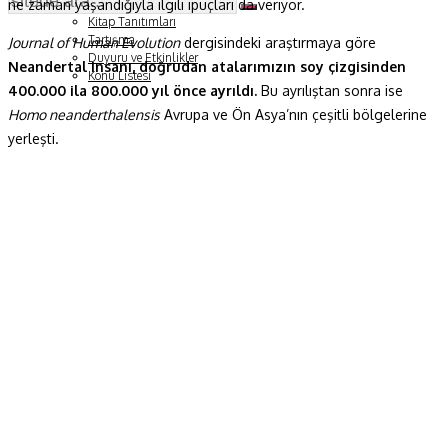
ne zaman yaşandığıyla ilgili ipuçları da veriyor.
Soru ve Yanıt
Kitap Tanıtımları
Tartışma
Journal of Human Evolution
dergisindeki araştırmaya göre
Duyuru ve Etkinlikler
Neandertal insanı, doğrudan atalarımızın soy çizgisinden
Konu Listesi
400.000 ila 800.000 yıl önce ayrıldı.
Bu ayrılıştan sonra ise
Homo neanderthalensis
Avrupa ve Ön Asya’nın çeşitli bölgelerine
yerleşti.