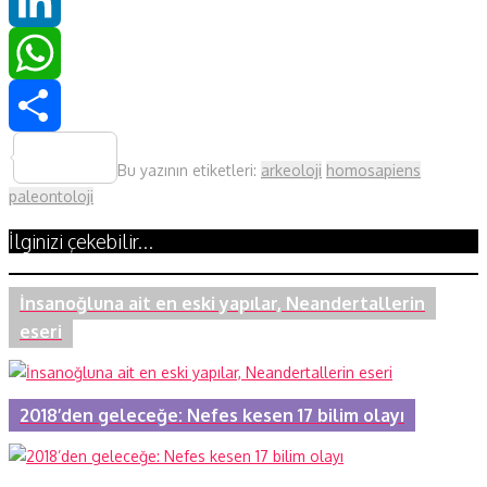
Twitter
LinkedIn
WhatsApp
Share
Bu yazının etiketleri:
arkeoloji
homosapiens
paleontoloji
İlginizi çekebilir...
İnsanoğluna ait en eski yapılar, Neandertallerin
eseri
2018’den geleceğe: Nefes kesen 17 bilim olayı