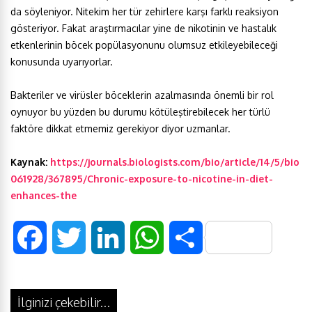
da söyleniyor. Nitekim her tür zehirlere karşı farklı reaksiyon
gösteriyor. Fakat araştırmacılar yine de nikotinin ve hastalık
etkenlerinin böcek popülasyonunu olumsuz etkileyebileceği
konusunda uyarıyorlar.
Bakteriler ve virüsler böceklerin azalmasında önemli bir rol
oynuyor bu yüzden bu durumu kötüleştirebilecek her türlü
faktöre dikkat etmemiz gerekiyor diyor uzmanlar.
Kaynak:
https://journals.biologists.com/bio/article/14/5/bio
061928/367895/Chronic-exposure-to-nicotine-in-diet-
enhances-the
F
T
L
W
S
a
w
i
h
h
İlginizi çekebilir...
c
i
n
a
a