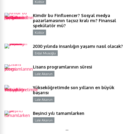
Kültür
Y
Kimdir bu Finfluencer? Sosyal medya
pazarlamasının taçsız kralı mı? Finansal
spekülatör mü?
Kültür
Y
2030 yılında insanlığın yaşamı nasıl olacak?
Erdal Musoğlu
Y
Lisans programlarının süresi
Lale Akarun
Y
Yükseköğretimde son yılların en büyük
başarısı
Lale Akarun
Y
Beşinci yılı tamamlarken
Lale Akarun
Y
…