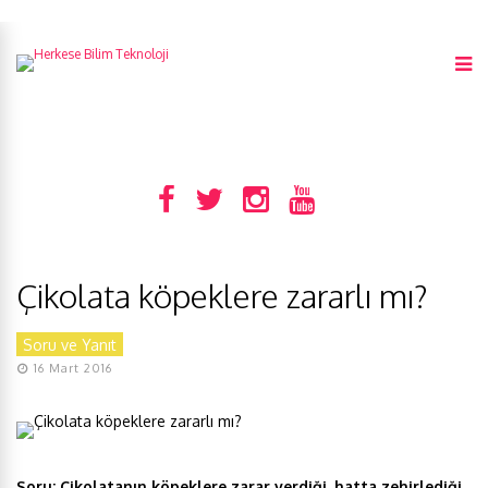
Çikolata köpeklere zararlı mı?
Soru ve Yanıt
16 Mart 2016
Soru:
Çikolatanın köpeklere zarar verdiği, h
atta
zehirlediği