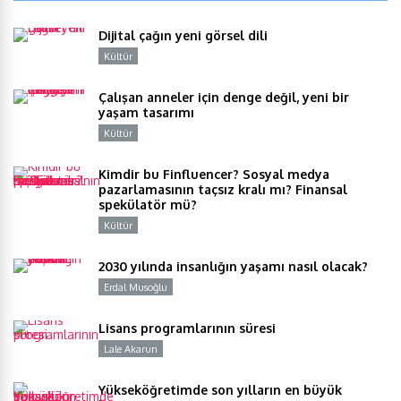
Dijital çağın yeni görsel dili
Kültür
Y
Çalışan anneler için denge değil, yeni bir
yaşam tasarımı
Kültür
Y
Kimdir bu Finfluencer? Sosyal medya
pazarlamasının taçsız kralı mı? Finansal
spekülatör mü?
Kültür
Y
2030 yılında insanlığın yaşamı nasıl olacak?
Erdal Musoğlu
Y
Lisans programlarının süresi
Lale Akarun
Y
Yükseköğretimde son yılların en büyük