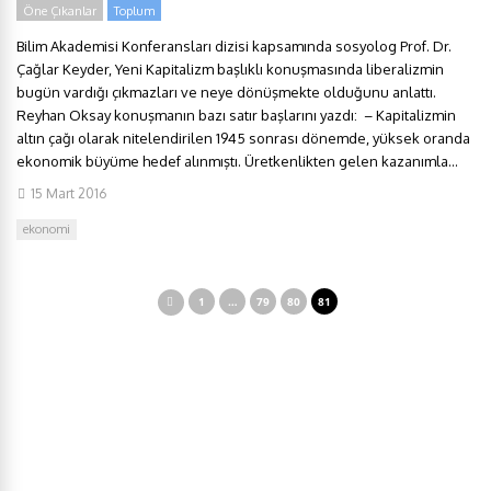
Öne Çıkanlar
Toplum
Bilim Akademisi Konferansları dizisi kapsamında sosyolog Prof. Dr.
Çağlar Keyder, Yeni Kapitalizm başlıklı konuşmasında liberalizmin
bugün vardığı çıkmazları ve neye dönüşmekte olduğunu anlattı.
Reyhan Oksay konuşmanın bazı satır başlarını yazdı: – Kapitalizmin
altın çağı olarak nitelendirilen 1945 sonrası dönemde, yüksek oranda
ekonomik büyüme hedef alınmıştı. Üretkenlikten gelen kazanımla...
15 Mart 2016
ekonomi
1
…
79
80
81