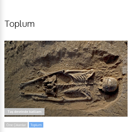
Toplum
Taş devrinde katliam
Öne Çıkanlar
Toplum