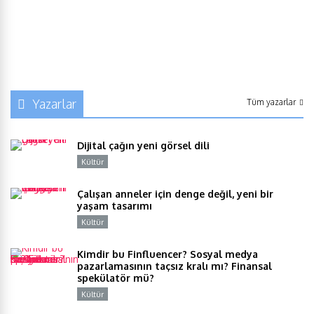
Yazarlar
Tüm yazarlar
Dijital çağın yeni görsel dili
Kültür
Y
Çalışan anneler için denge değil, yeni bir
yaşam tasarımı
Kültür
Y
Kimdir bu Finfluencer? Sosyal medya
pazarlamasının taçsız kralı mı? Finansal
spekülatör mü?
Kültür
Y