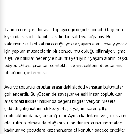
Tahminlere göre bir avcı-toplayıcı grup (belki bir aile) lagünün
kıyısında rakip bir kabile tarafından saldırıya uğramış. Bu
saldırının rastlantısal mı olduğu yoksa yaşam alanı veya yiyecek
için yapılan mücadelenin bir sonucu mu olduğu bilinmiyor. İçme
suyu ve balıklar nedeniyle buluntu yeri iyi bir yaşam alanını teşkil
ediyor. Ortaya çıkarılan çömlekler de yiyeceklerin depolanmış
olduğunu göstermekte.
Avcı ve toplayıcı gruplar arasındaki şiddeti yansıtan buluntular
çok enderdir. Bu yüzden de savaşlar ve eski insan toplulukları
arasındaki ilişkiler hakkında değerli bilgiler veriyor. Mesela
şiddetli çatışmaların ilk kez yerleşik yaşam süren çiftçi
topluluklarında başlamadığı gibi. Ayrıca kadınların ve çocukların
öldürülmüş olması da olağanüstü bir durum, çünkü normalde
kadınlar ve çocuklara kazananlarca el konulur, sadece erkekler