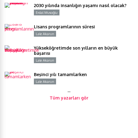
2030 yılında insanlığın yaşamı nasıl olacak?
Erdal Musoğlu
Y
Lisans programlarının süresi
Lale Akarun
Y
Yükseköğretimde son yılların en büyük
başarısı
Lale Akarun
Y
Beşinci yılı tamamlarken
Lale Akarun
Y
…
Tüm yazarları gör