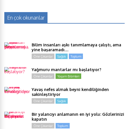
En çok okunanlar
Bilim insanları aşkı tanımlamaya çalıştı, ama
yine başaramadı…
Öne Çıkanlar
Sağlık
Toplum
Yağmuru mantarlar mı başlatıyor?
Öne Çıkanlar
Yaşam Bilimleri
Yavaş nefes almak beyni kendiliğinden
sakinleştiriyor
Öne Çıkanlar
Sağlık
Bir yalancıyı anlamanın en iyi yolu: Gözlerinizi
kapatın
Öne Çıkanlar
Toplum