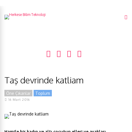
Taş devrinde katliam
Öne Çıkanlar
Toplum
16 Mart 2016
Hamile bir kadın ve altı çocuğun elleri ve ayakları