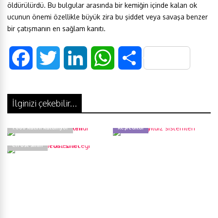
öldürülürdü. Bu bulgular arasında bir kemiğin içinde kalan ok
ucunun önemi özellikle büyük zira bu şiddet veya savaşa benzer
bir çatışmanın en sağlam kanıtı.
F
T
L
W
S
a
w
i
h
h
İlginizi çekebilir...
c
i
n
a
a
Bu robotik kaslar, kendi ağırlığının
Yeni çift yıldız sistemleri
e
t
k
t
r
1.000 katını kaldırıyor
keşfedildi
Bir insanın edinebileceği bilgilerin
en üst sınırı
b
t
e
s
e
o
e
d
A
o
r
I
p