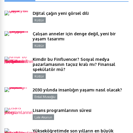
Dijital çağın yeni görsel dili
Kültür
Y
Çalışan anneler için denge değil, yeni bir
yaşam tasarımı
Kültür
Y
Kimdir bu Finfluencer? Sosyal medya
pazarlamasının taçsız kralı mı? Finansal
spekülatör mü?
Kültür
Y
2030 yılında insanlığın yaşamı nasıl olacak?
Erdal Musoğlu
Y
Lisans programlarının süresi
Lale Akarun
Y
Yükseköğretimde son yılların en büyük