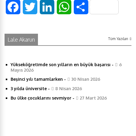
F
T
L
W
S
a
w
i
h
h
c
i
n
a
a
Lale Akarun
Tüm Yazıları
e
t
k
t
r
Yükseköğretimde son yılların en büyük başarısı
-
6
b
t
e
s
e
Mayıs 2026
Beşinci yılı tamamlarken
-
30 Nisan 2026
o
e
d
A
3 yılda üniversite
-
8 Nisan 2026
o
r
I
p
Bu ülke çocuklarını sevmiyor
-
27 Mart 2026
k
n
p