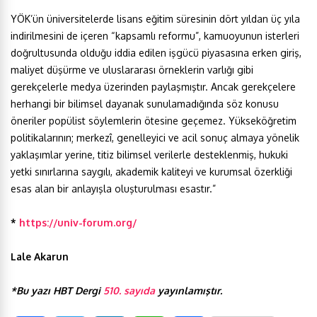
YÖK’ün üniversitelerde lisans eğitim süresinin dört yıldan üç yıla
indirilmesini de içeren “kapsamlı reformu”, kamuoyunun isterleri
doğrultusunda olduğu iddia edilen işgücü piyasasına erken giriş,
maliyet düşürme ve uluslararası örneklerin varlığı gibi
gerekçelerle medya üzerinden paylaşmıştır. Ancak gerekçelere
herhangi bir bilimsel dayanak sunulamadığında söz konusu
öneriler popülist söylemlerin ötesine geçemez. Yükseköğretim
politikalarının; merkezî, genelleyici ve acil sonuç almaya yönelik
yaklaşımlar yerine, titiz bilimsel verilerle desteklenmiş, hukuki
yetki sınırlarına saygılı, akademik kaliteyi ve kurumsal özerkliği
esas alan bir anlayışla oluşturulması esastır.”
*
https://univ-forum.org/
Lale Akarun
*Bu yazı HBT Dergi
510. sayıda
yayınlamıştır.