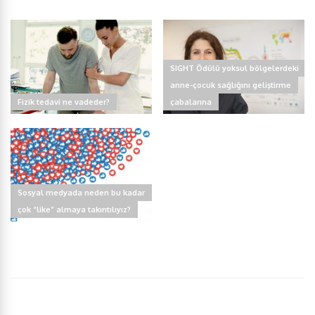
e
t
k
t
r
b
t
e
s
e
SIGHT Ödülü yoksul bölgelerdeki
anne-çocuk sağlığını geliştirme
o
e
d
A
Fizik tedavi ne vadeder?
çabalarına
o
r
I
p
k
n
p
Sosyal medyada neden bu kadar
çok “like” almaya takıntılıyız?