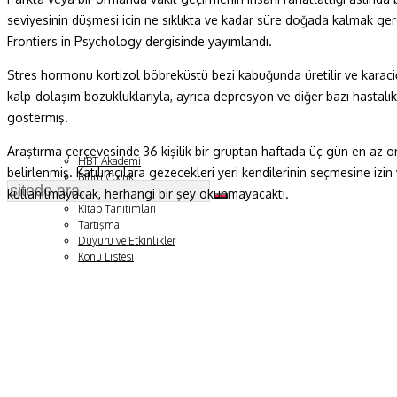
seviyesinin düşmesi için ne sıklıkta ve kadar süre doğada kalmak ger
Fizik ve Uzay
Frontiers in Psychology dergisinde yayımlandı.
Gezegenimiz
Stres hormonu kortizol böbreküstü bezi kabuğunda üretilir ve karaciğ
kalp-dolaşım bozukluklarıyla, ayrıca depresyon ve diğer bazı hastalıkl
Teknoyaşam
göstermiş.
Fazlası
Araştırma çerçevesinde 36 kişilik bir gruptan haftada üç gün en az o
HBT Akademi
belirlenmiş. Katılımcılara gezecekleri yeri kendilerinin seçmesine iz
Bilim Çocuk
kullanılmayacak, herhangi bir şey okunmayacaktı.
Soru ve Yanıt
Kitap Tanıtımları
Tartışma
Duyuru ve Etkinlikler
Konu Listesi