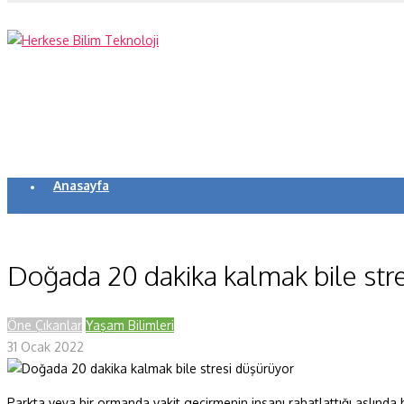
Anasayfa
Koronavirüs
Yazarlar
Doğada 20 dakika kalmak bile str
Makaleler
Öne Çıkanlar
Yaşam Bilimleri
Dergi Sayıları
31 Ocak 2022
Yaşam Bilimleri
Sağlık
Parkta veya bir ormanda vakit geçirmenin insanı rahatlattığı aslında b