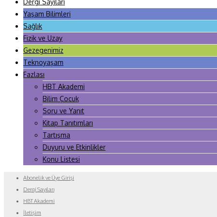
Dergi Sayıları
Yaşam Bilimleri
Sağlık
Fizik ve Uzay
Gezegenimiz
Teknoyaşam
Fazlası
HBT Akademi
Bilim Çocuk
Soru ve Yanıt
Kitap Tanıtımları
Tartışma
Duyuru ve Etkinlikler
Konu Listesi
Abonelik ve Üye Girişi
Dergi Sayıları
HBT Akademi
İletişim