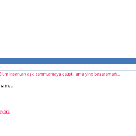
amadı…