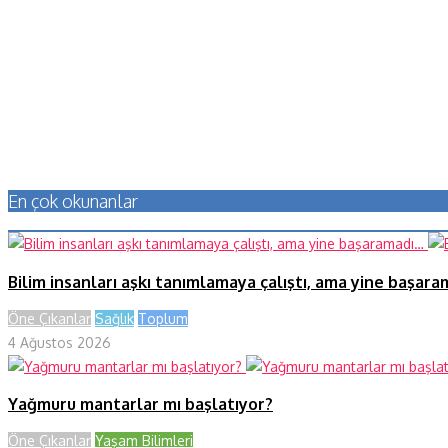
En çok okunanlar
Bilim insanları aşkı tanımlamaya çalıştı, ama yine başar
Öne Çıkanlar
Sağlık
Toplum
4 Ağustos 2026
Yağmuru mantarlar mı başlatıyor?
Öne Çıkanlar
Yaşam Bilimleri