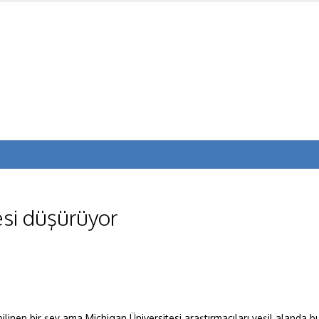
esi düşürüyor
ilinen bir şey ama Michigan Üniversitesi araştırmacıları yeşil alanda bu