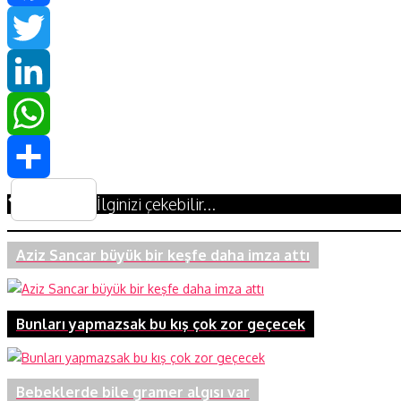
Facebook
Twitter
LinkedIn
WhatsApp
Share
İlginizi çekebilir...
Aziz Sancar büyük bir keşfe daha imza attı
Bunları yapmazsak bu kış çok zor geçecek
Bebeklerde bile gramer algısı var