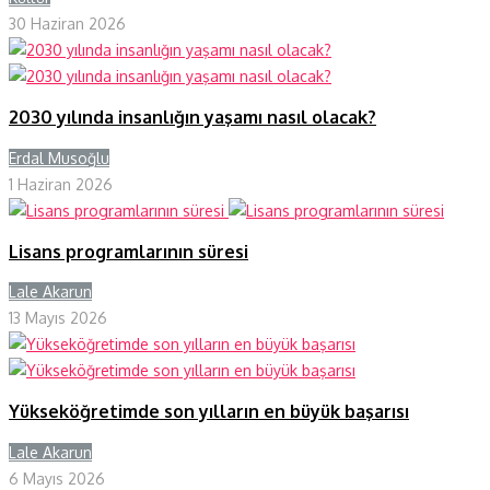
30 Haziran 2026
2030 yılında insanlığın yaşamı nasıl olacak?
Erdal Musoğlu
Y
1 Haziran 2026
Lisans programlarının süresi
Lale Akarun
Y
13 Mayıs 2026
Yükseköğretimde son yılların en büyük başarısı
Lale Akarun
Y
6 Mayıs 2026