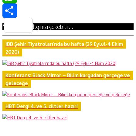
WhatsApp
Share
İlginizi çekebilir...
İBB Şehir Tiyatroları’nda bu hafta (29 Eylül-4 Ekim
2020)
Konferans: Black Mirror – Bilim kurgudan gerçeğe ve
geleceğe
HBT Dergi 4. ve 5. ciltler hazır!