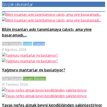
En çok okunanlar
Bilim insanları aşkı tanımlamaya çalıştı, ama yine
başaramadı…
Öne Çıkanlar
Sağlık
Toplum
4 Ağustos 2026
Yağmuru mantarlar mı başlatıyor?
Öne Çıkanlar
Yaşam Bilimleri
31 Temmuz 2026
Yavaş nefes almak beyni kendiliğinden sakinleştiriyor