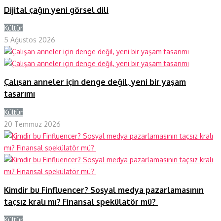
Dijital çağın yeni görsel dili
Kültür
Y
5 Ağustos 2026
Çalışan anneler için denge değil, yeni bir yaşam
tasarımı
Kültür
Y
20 Temmuz 2026
Kimdir bu Finfluencer? Sosyal medya pazarlamasının
taçsız kralı mı? Finansal spekülatör mü?
Kültür
Y