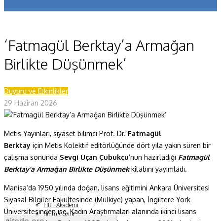
Koronavirüs
Yazarlar
‘Fatmagül Berktay’a Armağan
Makaleler
Birlikte Düşünmek’
Dergi Sayıları
Duyuru ve Etkinlikler
Yaşam Bilimleri
29 Haziran 2026
Sağlık
Metis Yayınları, siyaset bilimci Prof. Dr.
Fatmagül
Fizik ve Uzay
Berktay
için Metis Kolektif editörlüğünde dört yıla yakın süren bir
Gezegenimiz
çalışma sonunda
Sevgi Uçan Çubukçu
’nun hazırladığı
Fatmagül
Berktay’a Armağan Birlikte Düşünmek
kitabını yayımladı.
Teknoyaşam
Manisa’da 1950 yılında doğan, lisans eğitimini Ankara Üniversitesi
Fazlası
Siyasal Bilgiler Fakültesinde (Mülkiye) yapan, İngiltere York
HBT Akademi
Üniversitesinden ise, Kadın Araştırmaları alanında ikinci lisans
Bilim Çocuk