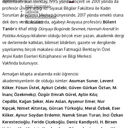
diplomasını alan Berktay, 1995 yılında doçent ve 2001 yılında da
Soru ve Yanıt
Kitap Tanıtımları
profesör unvanı aldığı İÜ. Siyasal Bilgiler Fakültesi ile Kadın
Tartışma
Sorunları Araştırma Merkezi bünyesinde, 2017 yılında emekli olana
Duyuru ve Etkinlikler
dek ders verdi. Aralarında, ağabeyi Anayasa profesörü
Bülent
Konu Listesi
Tanör
‘e ithaf ettiği
Dünyayı Bugünde Sevmek, Hannah Arendt’in
Politika Anlayışı
kitabının olduğu birçok eser yazan, akademik dergi
ve derlemede katkıları, bilimsel bildirileri, gazete ve dergilerde
yayınlanmış birçok makalesi olan Fatmagül Berktay’ın Özel
Arşivi Kadın Eserleri Kütüphanesi ve Bilgi Merkezi
Vakfında bulunuyor.
Armağan kitapta aralarında eski öğrencisi
akademisyenlerin de olduğu isimler:
Asuman Suner
,
Levent
Köker
,
Füsun Üstel
,
Aykut Çelebi
,
Güven Gürkan Öztan
,
M.
İnanç Özekmekçi
,
Özgür Emrah Gürel
,
Aylin Kılıç
Cepdibi
,
Kağan Şeker
,
Alev Aslan
,
Ayşenur Emer
,
Nur
Kıpçak
,
Nimet Altıntaş
,
Gürcan Türkoğlu
,
Meral Özbek
,
Eser
Köker
,
Aynur Soydan Erdemir
,
Namık Sinan Turan
,
İnci Özkan
Kerestecioğlu
,
Feride Çiçekoğlu
,
Deniz Kandiyoti
,
H. Birsen