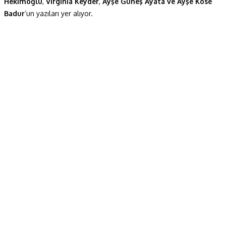
Hekimoğlu
,
Virginia Keyder
,
Ayşe Güneş Ayata
ve
Ayşe Köse
Badur
’un yazıları yer alıyor.