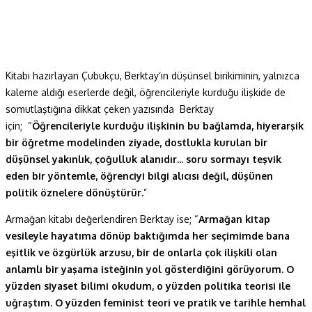
Kitabı hazırlayan Çubukçu, Berktay’ın düşünsel birikiminin, yalnızca
kaleme aldığı eserlerde değil, öğrencileriyle kurduğu ilişkide de
somutlaştığına dikkat çeken yazısında Berktay
için; “
Öğrencileriyle kurduğu ilişkinin bu bağlamda, hiyerarşik
bir öğretme modelinden ziyade, dostlukla kurulan bir
düşünsel yakınlık, çoğulluk alanıdır.
..
soru sormayı teşvik
eden bir yöntemle, öğrenciyi bilgi alıcısı değil, düşünen
politik öznelere dönüştürür.
”
Armağan kitabı değerlendiren Berktay ise; “
Armağan kitap
vesileyle hayatıma dönüp baktığımda her seçimimde bana
eşitlik ve özgürlük arzusu, bir de onlarla çok ilişkili olan
anlamlı bir yaşama isteğinin yol gösterdiğini görüyorum. O
yüzden siyaset bilimi okudum, o yüzden politika teorisi ile
uğraştım. O yüzden feminist teori ve pratik ve tarihle hemhal