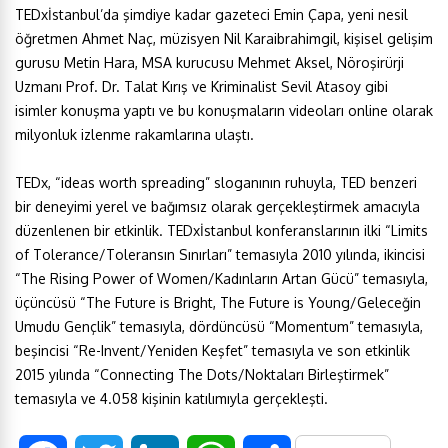
TEDxİstanbul’da şimdiye kadar gazeteci Emin Çapa, yeni nesil
öğretmen Ahmet Naç, müzisyen Nil Karaibrahimgil, kişisel gelişim
gurusu Metin Hara, MSA kurucusu Mehmet Aksel, Nöroşirürji
Uzmanı Prof. Dr. Talat Kırış ve Kriminalist Sevil Atasoy gibi
isimler konuşma yaptı ve bu konuşmaların videoları online olarak
milyonluk izlenme rakamlarına ulaştı.
TEDx, “ideas worth spreading” sloganının ruhuyla, TED benzeri
bir deneyimi yerel ve bağımsız olarak gerçekleştirmek amacıyla
düzenlenen bir etkinlik. TEDxİstanbul konferanslarının ilki “Limits
of Tolerance/Toleransın Sınırları” temasıyla 2010 yılında, ikincisi
“The Rising Power of Women/Kadınların Artan Gücü” temasıyla,
üçüncüsü “The Future is Bright, The Future is Young/Geleceğin
Umudu Gençlik” temasıyla, dördüncüsü “Momentum” temasıyla,
beşincisi “Re-Invent/Yeniden Keşfet” temasıyla ve son etkinlik
2015 yılında “Connecting The Dots/Noktaları Birleştirmek”
temasıyla ve 4.058 kişinin katılımıyla gerçekleşti.