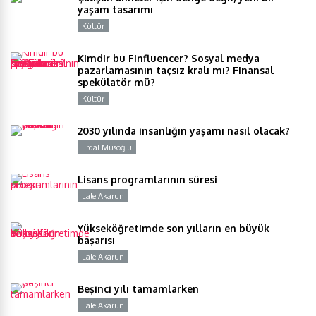
yaşam tasarımı
Kültür
Y
Kimdir bu Finfluencer? Sosyal medya
pazarlamasının taçsız kralı mı? Finansal
spekülatör mü?
Kültür
Y
2030 yılında insanlığın yaşamı nasıl olacak?
Erdal Musoğlu
Y
Lisans programlarının süresi
Lale Akarun
Y
Yükseköğretimde son yılların en büyük
başarısı
Lale Akarun
Y
Beşinci yılı tamamlarken
Lale Akarun
Y