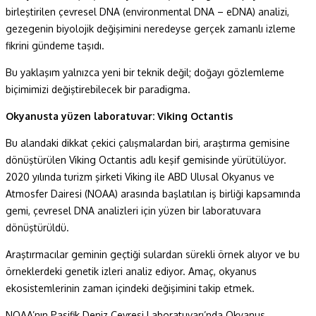
birleştirilen çevresel DNA (environmental DNA – eDNA) analizi,
gezegenin biyolojik değişimini neredeyse gerçek zamanlı izleme
fikrini gündeme taşıdı.
Bu yaklaşım yalnızca yeni bir teknik değil; doğayı gözlemleme
biçimimizi değiştirebilecek bir paradigma.
Okyanusta yüzen laboratuvar: Viking Octantis
Bu alandaki dikkat çekici çalışmalardan biri, araştırma gemisine
dönüştürülen Viking Octantis adlı keşif gemisinde yürütülüyor.
2020 yılında turizm şirketi Viking ile ABD Ulusal Okyanus ve
Atmosfer Dairesi (NOAA) arasında başlatılan iş birliği kapsamında
gemi, çevresel DNA analizleri için yüzen bir laboratuvara
dönüştürüldü.
Araştırmacılar geminin geçtiği sulardan sürekli örnek alıyor ve bu
örneklerdeki genetik izleri analiz ediyor. Amaç, okyanus
ekosistemlerinin zaman içindeki değişimini takip etmek.
NOAA’nın Pasifik Deniz Çevresi Laboratuvarı’nda Okyanus