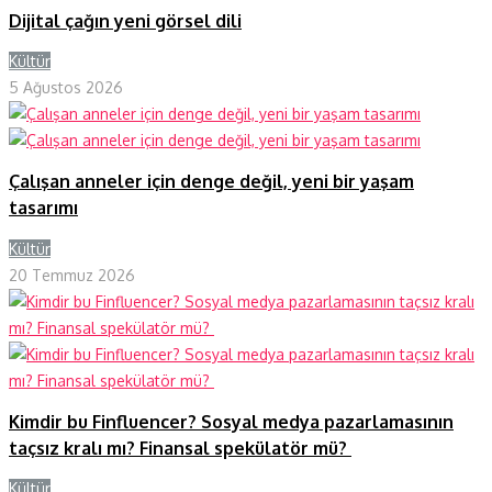
Dijital çağın yeni görsel dili
Kültür
Y
5 Ağustos 2026
Çalışan anneler için denge değil, yeni bir yaşam
tasarımı
Kültür
Y
20 Temmuz 2026
Kimdir bu Finfluencer? Sosyal medya pazarlamasının
taçsız kralı mı? Finansal spekülatör mü?
Kültür
Y