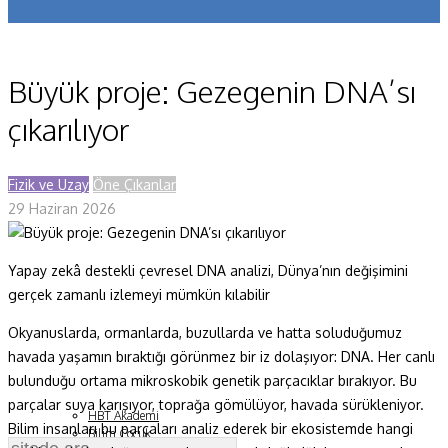
Koronavirüs
Yazarlar
Büyük proje: Gezegenin DNA’sı
Makaleler
çıkarılıyor
Dergi Sayıları
Fizik ve Uzay
Öne Çıkanlar
Yaşam Bilimleri
29 Haziran 2026
Sağlık
Yapay zekâ destekli çevresel DNA analizi, Dünya’nın değişimini
Fizik ve Uzay
gerçek zamanlı izlemeyi mümkün kılabilir
Gezegenimiz
Okyanuslarda, ormanlarda, buzullarda ve hatta soluduğumuz
Teknoyaşam
havada yaşamın bıraktığı görünmez bir iz dolaşıyor: DNA. Her canlı
bulunduğu ortama mikroskobik genetik parçacıklar bırakıyor. Bu
Fazlası
parçalar suya karışıyor, toprağa gömülüyor, havada sürükleniyor.
HBT Akademi
Bilim insanları bu parçaları analiz ederek bir ekosistemde hangi
Bilim Çocuk