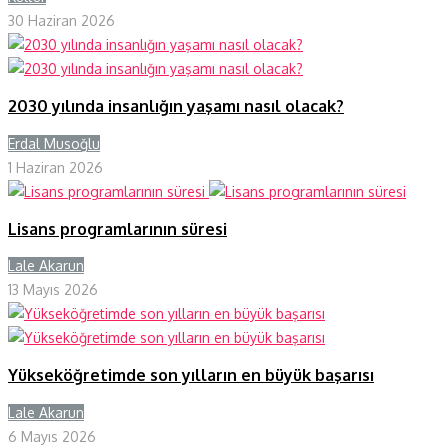
30 Haziran 2026
2030 yılında insanlığın yaşamı nasıl olacak?
Erdal Musoğlu
Y
1 Haziran 2026
Lisans programlarının süresi
Lale Akarun
Y
13 Mayıs 2026
Yükseköğretimde son yılların en büyük başarısı
Lale Akarun
Y
6 Mayıs 2026