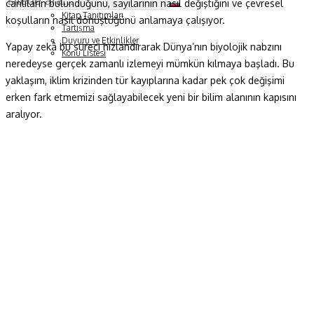
canlıların bulunduğunu, sayılarının nasıl değiştiğini ve çevresel
Soru ve Yanıt
Kitap Tanıtımları
koşulların nasıl dönüştüğünü anlamaya çalışıyor.
Tartışma
Duyuru ve Etkinlikler
Yapay zekâ bu süreci hızlandırarak Dünya’nın biyolojik nabzını
Konu Listesi
neredeyse gerçek zamanlı izlemeyi mümkün kılmaya başladı. Bu
yaklaşım, iklim krizinden tür kayıplarına kadar pek çok değişimi
erken fark etmemizi sağlayabilecek yeni bir bilim alanının kapısını
aralıyor.