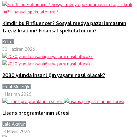
Kimdir bu Finfluencer? Sosyal medya pazarlamasının
taçsız kralı mı? Finansal spekülatör mü?
Kültür
Y
30 Haziran 2026
2030 yılında insanlığın yaşamı nasıl olacak?
Erdal Musoğlu
Y
1 Haziran 2026
Lisans programlarının süresi
Lale Akarun
Y
13 Mayıs 2026