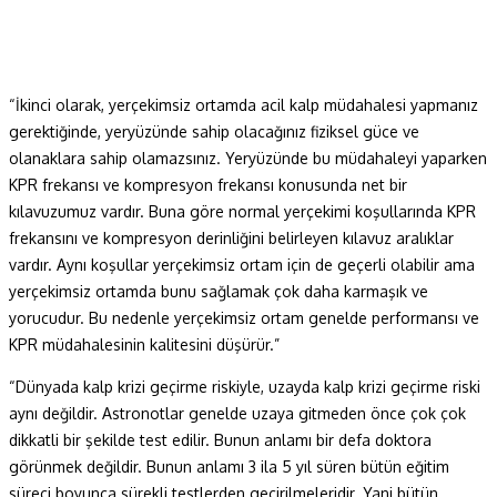
“İkinci olarak, yerçekimsiz ortamda acil kalp müdahalesi yapmanız
gerektiğinde, yeryüzünde sahip olacağınız fiziksel güce ve
olanaklara sahip olamazsınız. Yeryüzünde bu müdahaleyi yaparken
KPR frekansı ve kompresyon frekansı konusunda net bir
kılavuzumuz vardır. Buna göre normal yerçekimi koşullarında KPR
frekansını ve kompresyon derinliğini belirleyen kılavuz aralıklar
vardır. Aynı koşullar yerçekimsiz ortam için de geçerli olabilir ama
yerçekimsiz ortamda bunu sağlamak çok daha karmaşık ve
yorucudur. Bu nedenle yerçekimsiz ortam genelde performansı ve
KPR müdahalesinin kalitesini düşürür.”
“Dünyada kalp krizi geçirme riskiyle, uzayda kalp krizi geçirme riski
aynı değildir. Astronotlar genelde uzaya gitmeden önce çok çok
dikkatli bir şekilde test edilir. Bunun anlamı bir defa doktora
görünmek değildir. Bunun anlamı 3 ila 5 yıl süren bütün eğitim
süreci boyunca sürekli testlerden geçirilmeleridir. Yani bütün