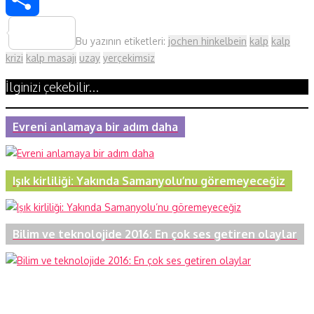
Share
Bu yazının etiketleri:
jochen hinkelbein
kalp
kalp
krizi
kalp masajı
uzay
yerçekimsiz
İlginizi çekebilir...
Evreni anlamaya bir adım daha
Işık kirliliği: Yakında Samanyolu’nu göremeyeceğiz
Bilim ve teknolojide 2016: En çok ses getiren olaylar