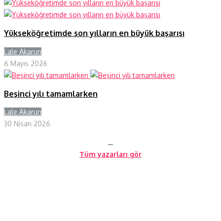
Yükseköğretimde son yılların en büyük başarısı
Lale Akarun
Y
6 Mayıs 2026
Beşinci yılı tamamlarken
Lale Akarun
Y
30 Nisan 2026
…
Tüm yazarları gör