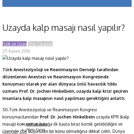
Koronavirüs
Yazarlar
Uzayda kalp masajı nasıl yapılır?
Makaleler
Fizik ve Uzay
Öne Çıkanlar
Dergi Sayıları
25 Kasım 2016
Yaşam Bilimleri
Sağlık
Türk Anesteziyoloji ve Reanimasyon Derneği tarafından
düzenlenen Anestezi ve Reanimasyon Kongresinde
Fizik ve Uzay
konuşmacı olarak yer alan dünyaca ünlü havacılık tıbbı
uzmanı Prof. Dr. Jochen Hinkelbein, uzayda kalp krizi geçiren
Gezegenimiz
insanlara kalp masajının nasıl yapılması gerektiğini anlattı.
Teknoyaşam
50.Türk Anesteziyoloji ve Reanimasyon Kongresi
konuşmacılarından
Prof. Dr. Jochen Hinkelbein
uzayda KPR (kalp
Fazlası
masajı) konusunun kulağa ilk başta biraz komik gelebildiğini ve
HBT Akademi
Bilim Çocuk
üzerinde çok düşünülen bir konu olmadığına dikkat çekti. Dünya