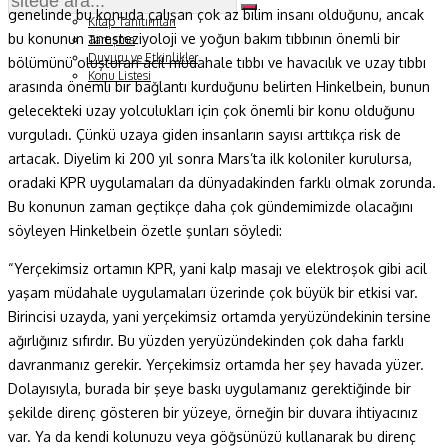
Soru ve Yanıt
genelinde bu konuda çalışan çok az bilim insanı olduğunu, ancak
Kitap Tanıtımları
bu konunun anesteziyoloji ve yoğun bakım tıbbının önemli bir
Tartışma
Duyuru ve Etkinlikler
bölümünü oluşturan acil müdahale tıbbı ve havacılık ve uzay tıbbı
Konu Listesi
arasında önemli bir bağlantı kurduğunu belirten Hinkelbein, bunun
gelecekteki uzay yolculukları için çok önemli bir konu olduğunu
vurguladı. Çünkü uzaya giden insanların sayısı arttıkça risk de
artacak. Diyelim ki 200 yıl sonra Mars’ta ilk koloniler kurulursa,
oradaki KPR uygulamaları da dünyadakinden farklı olmak zorunda.
Bu konunun zaman geçtikçe daha çok gündemimizde olacağını
söyleyen Hinkelbein özetle şunları söyledi:
“Yerçekimsiz ortamın KPR, yani kalp masajı ve elektroşok gibi acil
yaşam müdahale uygulamaları üzerinde çok büyük bir etkisi var.
Birincisi uzayda, yani yerçekimsiz ortamda yeryüzündekinin tersine
ağırlığınız sıfırdır. Bu yüzden yeryüzündekinden çok daha farklı
davranmanız gerekir. Yerçekimsiz ortamda her şey havada yüzer.
Dolayısıyla, burada bir şeye baskı uygulamanız gerektiğinde bir
şekilde direnç gösteren bir yüzeye, örneğin bir duvara ihtiyacınız
var. Ya da kendi kolunuzu veya göğsünüzü kullanarak bu direnç