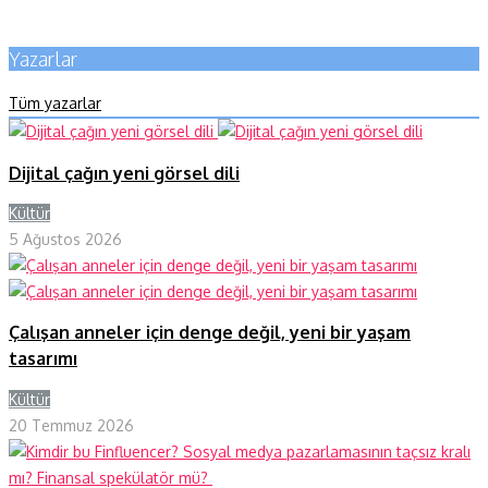
Yazarlar
Tüm yazarlar
Dijital çağın yeni görsel dili
Kültür
Y
5 Ağustos 2026
Çalışan anneler için denge değil, yeni bir yaşam
tasarımı
Kültür
Y
20 Temmuz 2026