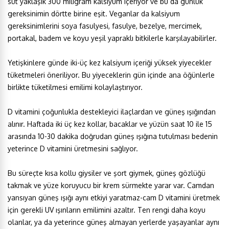
süt yaklaşık 300 miligram kalsiyum içeriyor ve bu da günlük
gereksinimin dörtte birine eşit. Veganlar da kalsiyum
gereksinimlerini soya fasulyesi, fasulye, bezelye, mercimek,
portakal, badem ve koyu yeşil yapraklı bitkilerle karşılayabilirler.
Yetişkinlere günde iki-üç kez kalsiyum içeriği yüksek yiyecekler
tüketmeleri öneriliyor. Bu yiyeceklerin gün içinde ana öğünlerle
birlikte tüketilmesi emilimi kolaylaştırıyor.
D vitamini çoğunlukla destekleyici ilaçlardan ve güneş ışığından
alınır. Haftada iki üç kez kollar, bacaklar ve yüzün saat 10 ile 15
arasında 10-30 dakika doğrudan güneş ışığına tutulması bedenin
yeterince D vitamini üretmesini sağlıyor.
Bu süreçte kısa kollu giysiler ve şort giymek, güneş gözlüğü
takmak ve yüze koruyucu bir krem sürmekte yarar var. Camdan
yansıyan güneş ışığı aynı etkiyi yaratmaz-cam D vitamini üretmek
için gerekli UV ışınların emilimini azaltır. Ten rengi daha koyu
olanlar, ya da yeterince güneş almayan yerlerde yaşayanlar aynı