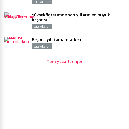
Lale Akarun
Y
Yükseköğretimde son yılların en büyük
başarısı
Lale Akarun
Y
Beşinci yılı tamamlarken
Lale Akarun
Y
…
Tüm yazarları gör