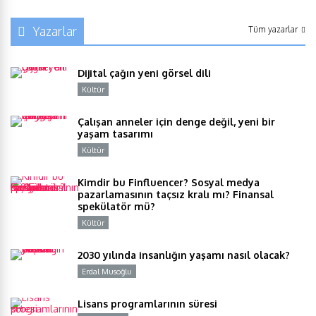
Yazarlar
Tüm yazarlar
Dijital çağın yeni görsel dili
Kültür
Y
Çalışan anneler için denge değil, yeni bir
yaşam tasarımı
Kültür
Y
Kimdir bu Finfluencer? Sosyal medya
pazarlamasının taçsız kralı mı? Finansal
spekülatör mü?
Kültür
Y
2030 yılında insanlığın yaşamı nasıl olacak?
Erdal Musoğlu
Y
Lisans programlarının süresi