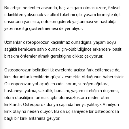
Bu artışın nedenleri arasında, başta sigara olmak üzere, fiziksel
etkinlikten yoksunluk ve alkol tüketimi gibi yaşam biçimiyle ilgili
unsurların yanı sıra, nüfusun giderek yaşlanması ve hastalığa
yeterince ilgi gösterilmemesi de yer alıyor.
Uzmanlar osteoporozun kaçınılmaz olmadığına, yaşam boyu
sağlıklı kemiklere sahip olmak için-olabildiğince erkenden- basit
birtakım önlemler almak gerektiğine dikkat çekiyorlar.
Osteoporozun belirtileri ilk evrelerde açıkça fark edilemese de,
kimi durumlar kemiklerin güçsüzleşmekte olduğunun habercisidir.
Osteoporozun yol açtığı en ciddi sorun, süreğen ağrılara,
hastaneye yatma, sakatlık, bunalım, yaşam niteliğinin düşmesi,
ölüm olasılığının artması gibi olumsuzluklara neden olan
kırıklardır. Osteoporoz dünya çapında her yıl yaklaşık 9 milyon
kırık olayına neden oluyor. Bu da üç saniyede bir osteoporoza
bağlı bir kırık anlamına geliyor.