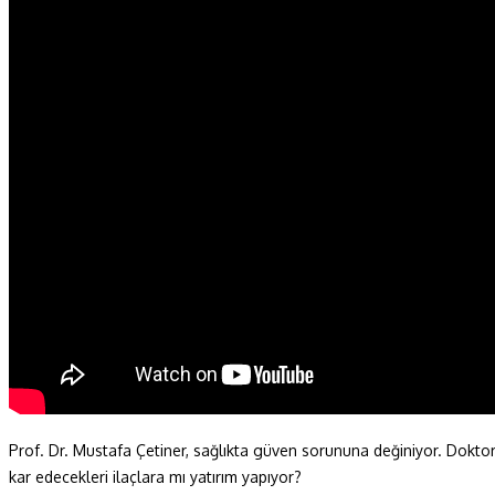
Fizik ve Uzay
Gezegenimiz
Teknoyaşam
Fazlası
HBT Akademi
Bilim Çocuk
Soru ve Yanıt
Kitap Tanıtımları
Tartışma
Duyuru ve Etkinlikler
Konu Listesi
Prof. Dr. Mustafa Çetiner, sağlıkta güven sorununa değiniyor. Doktor-has
kar edecekleri ilaçlara mı yatırım yapıyor?