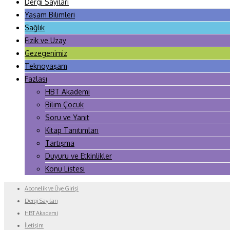
Dergi Sayıları
Yaşam Bilimleri
Sağlık
Fizik ve Uzay
Gezegenimiz
Teknoyaşam
Fazlası
HBT Akademi
Bilim Çocuk
Soru ve Yanıt
Kitap Tanıtımları
Tartışma
Duyuru ve Etkinlikler
Konu Listesi
Abonelik ve Üye Girişi
Dergi Sayıları
HBT Akademi
İletişim