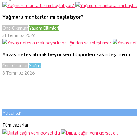
Yağmuru mantarlar mı başlatıyor?
Öne Çıkanlar
Yaşam Bilimleri
31 Temmuz 2026
Yavaş nefes almak beyni kendiliğinden sakinleştiriyor
Öne Çıkanlar
Sağlık
8 Temmuz 2026
Yazarlar
Tüm yazarlar