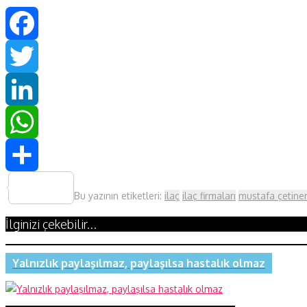
Facebook
Twitter
LinkedIn
WhatsApp
Share
Bu yazının etiketleri:
ilaç
ilaç firmaları
mustafa çetine
İlginizi çekebilir...
Yalnızlık paylaşılmaz, paylaşılsa hastalık olmaz