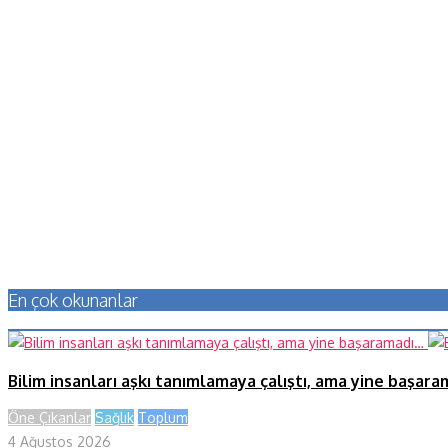
En çok okunanlar
Bilim insanları aşkı tanımlamaya çalıştı, ama yine başar
Öne Çıkanlar
Sağlık
Toplum
4 Ağustos 2026