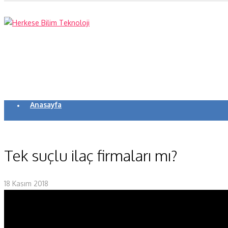
Anasayfa
Koronavirüs
Yazarlar
Tek suçlu ilaç firmaları mı?
Makaleler
18 Kasım 2018
Dergi Sayıları
Yaşam Bilimleri
Sağlık