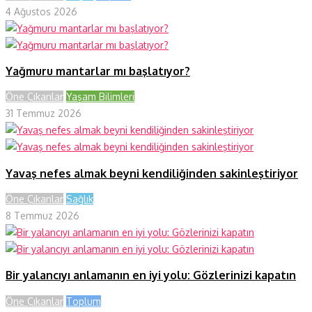
4 Ağustos 2026
Yağmuru mantarlar mı başlatıyor?
Öne Çıkanlar
Yaşam Bilimleri
31 Temmuz 2026
Yavaş nefes almak beyni kendiliğinden sakinleştiriyor
Öne Çıkanlar
Sağlık
8 Temmuz 2026
Bir yalancıyı anlamanın en iyi yolu: Gözlerinizi kapatın
Öne Çıkanlar
Toplum