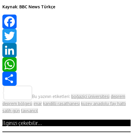
Kaynak: BBC News Türkçe
Facebook
Twitter
LinkedIn
WhatsApp
Share
Bu yazının etiketleri:
boğaziçi üniversitesi
deprem
deprem bölgesi
imar
kandilli rasathanesi
kuzey anadolu fay hattı
salih gün
tavşancıl
İlginizi çekebilir...