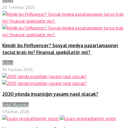
Kültür
Y
20 Temmuz 2026
Kimdir bu Finfluencer? Sosyal medya pazarlamasının
taçsız kralı mı? Finansal spekülatör mü?
Kültür
Y
30 Haziran 2026
2030 yılında insanlığın yaşamı nasıl olacak?
Erdal Musoğlu
Y
1 Haziran 2026