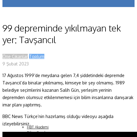
Koronavirüs
Yazarlar
99 depreminde yıkılmayan tek
Makaleler
yer: Tavşancıl
Dergi Sayıları
Öne Çıkanlar
Toplum
Yaşam Bilimleri
9 Şubat 2023
Sağlık
17 Ağustos 1999’de meydana gelen 7,4 şiddetindeki depremde
Tavşancıl’da binalar yıkılmamış, kimseye bir şey olmamış. 1989
Fizik ve Uzay
belediye seçimlerini kazanan Salih Gün, yerleşim yerinin
Gezegenimiz
depremden olumsuz etkilenmemesi için bilim insanlarına danışarak
imar planı yaptırmış.
Teknoyaşam
BBC News Türkçe’nin hazırlamış olduğu videoyu aşağıda
Fazlası
izleyebilirsiniz.
HBT Akademi
Bilim Çocuk