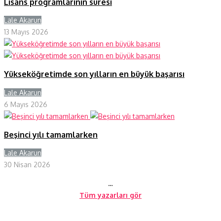
Lisans programlarının süresi
Lale Akarun
Y
13 Mayıs 2026
Yükseköğretimde son yılların en büyük başarısı
Lale Akarun
Y
6 Mayıs 2026
Beşinci yılı tamamlarken
Lale Akarun
Y
30 Nisan 2026
…
Tüm yazarları gör